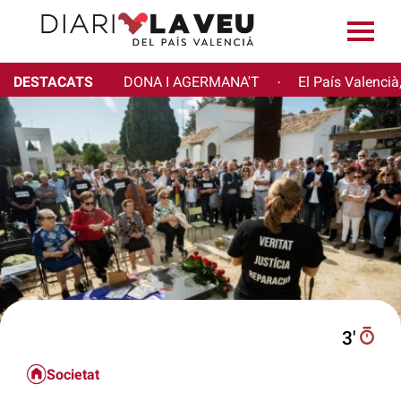
DESTACATS
DONA I AGERMANA'T
El País Valencià
·
3′
Societat