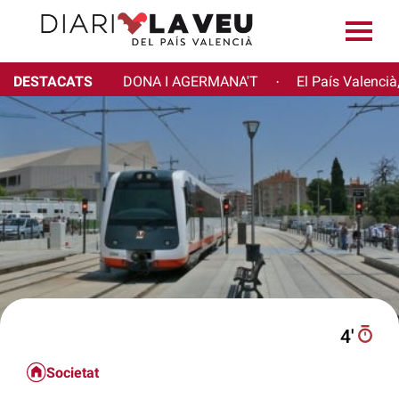
DESTACATS
DONA I AGERMANA'T
El País Valencià
·
4′
Societat