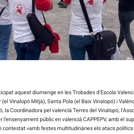
 a València
icipat aquest diumenge en les Trobades d’Escola Valenc
 (el Vinalopó Mitjà), Santa Pola (el Baix Vinalopó) i Valènc
ló, la Coordinadora pel valencià Terres del Vinalopó, l’Asso
er l’ensenyament públic en valencià CAPPEPV, amb el supo
an contestat «amb festes multitudinàries els atacs polítics 