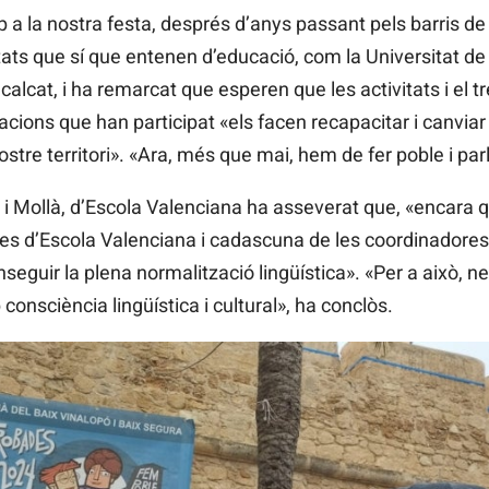
a la nostra festa, després d’anys passant pels barris de 
ntitats que sí que entenen d’educació, com la Universitat de
alcat, i ha remarcat que esperen que les activitats i el tr
ions que han participat «els facen recapacitar i canviar l’
 nostre territori». «Ara, més que mai, hem de fer poble i pa
 i Mollà, d’Escola Valenciana ha asseverat que, «encara q
 des d’Escola Valenciana i cadascuna de les coordinadores
nseguir la plena normalització lingüística». «Per a això,
onsciència lingüística i cultural», ha conclòs.