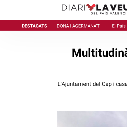
DESTACATS
DONA I AGERMANA'T
El País
·
Multitudin
L'Ajuntament del Cap i casa