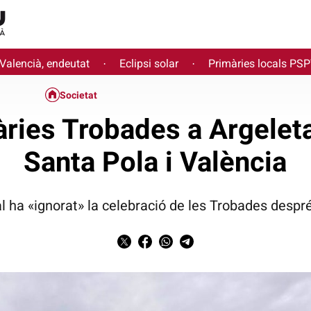
 Valencià, endeutat
Eclipsi solar
Primàries locals PS
·
·
Societat
àries Trobades a Argelet
Santa Pola i València
l ha «ignorat» la celebració de les Trobades despré