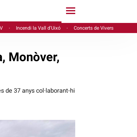
PV
Incendi la Vall d'Uixó
Concerts de Vivers
·
·
a, Monòver,
s de 37 anys col·laborant-hi