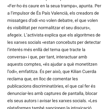
«Fer-ho és caure en la seua trampa», apunta. Per
a l’impulsor de És País Valencià, els creadors de
missatges d’odi «no volen debatre, el que volen
és visibilitat per normalitzar el seu discurs»,
afegeix. L’activista explica que els algoritmes de
les xarxes socials «estan concebuts per detectar
l’interés més enllà del tema que tracte la
conversa» i que, per tant, interactuar amb
aquests comptes, «és ajudar a què monetitzen
l’odi», emfatitza. És per això, que Kilian Cuerda
reclama que, en lloc de comentar les
publicacions discriminatòries, el que cal fer és
denunciar-les amb captures de pantalla, blocar
els seus autors i avisar les xarxes socials. «Les
plataformes també sancionen la intoxicació,