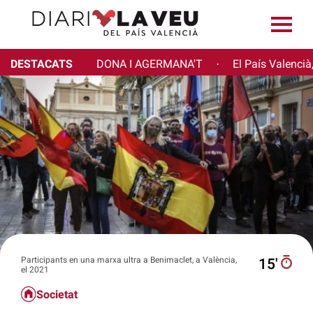
DESTACATS
DONA I AGERMANA'T
El País Valencià
·
Participants en una marxa ultra a Benimaclet, a València,
15′
el 2021
Societat