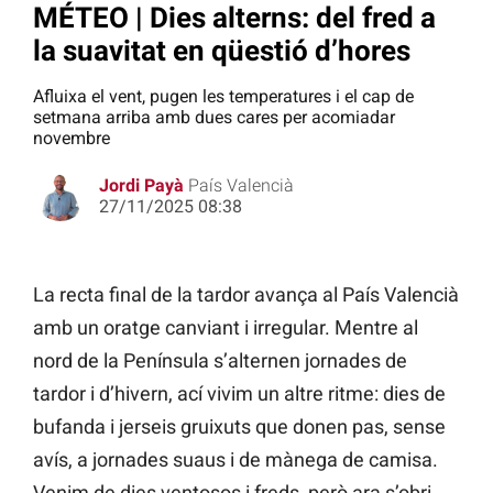
MÉTEO | Dies alterns: del fred a
la suavitat en qüestió d’hores
Afluixa el vent, pugen les temperatures i el cap de
setmana arriba amb dues cares per acomiadar
novembre
Jordi Payà
País Valencià
27/11/2025 08:38
La recta final de la tardor avança al País Valencià
amb un oratge canviant i irregular. Mentre al
nord de la Península s’alternen jornades de
tardor i d’hivern, ací vivim un altre ritme: dies de
bufanda i jerseis gruixuts que donen pas, sense
avís, a jornades suaus i de mànega de camisa.
Venim de dies ventosos i freds, però ara s’obri