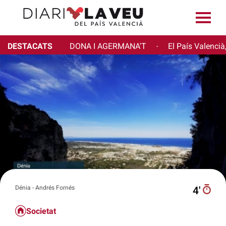
DESTACATS
DONA I AGERMANA'T
El País Valencià
·
Dénia - Andrés Fornés
4′
Societat