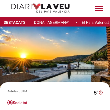
DESTACATS
DONA I AGERMANA'T
El País Valencià
·
Antella - JJPM
5′
Societat