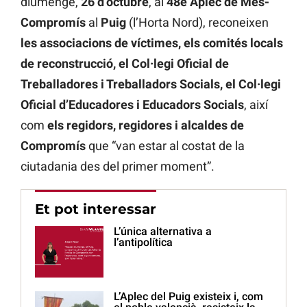
diumenge,
26 d’octubre
, al
48é Aplec de Més-
Compromís
al
Puig
(l’Horta Nord), reconeixen
les associacions de víctimes, els comités locals
de reconstrucció, el Col·legi Oficial de
Treballadores i Treballadors Socials, el Col·legi
Oficial d’Educadores i Educadors Socials
, així
com
els regidors, regidores i alcaldes de
Compromís
que “van estar al costat de la
ciutadania des del primer moment”.
Et pot interessar
L’única alternativa a
l’antipolítica
L’Aplec del Puig existeix i, com