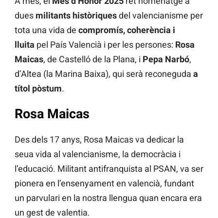
A més, el
Més d’Honor 2025
ret homenatge a
dues
militants històriques
del valencianisme per
tota una vida de
compromís, coherència i
lluita
pel País Valencià i per les persones:
Rosa
Maicas
, de Castelló de la Plana, i
Pepa Narbó
,
d’Altea (la Marina Baixa), qui serà reconeguda
a
títol pòstum
.
Rosa Maicas
Des dels 17 anys, Rosa Maicas va dedicar la
seua vida al valencianisme, la democràcia i
l’educació. Militant antifranquista al PSAN, va ser
pionera en l’ensenyament en valencià, fundant
un parvulari en la nostra llengua quan encara era
un gest de valentia.