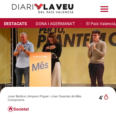
DESTACATS
DONA I AGERMANA'T
El País Valencià
·
Joan Baldoví, Amparo Piquer i Joan Guanter, de Més-
4′
Compromís
Societat