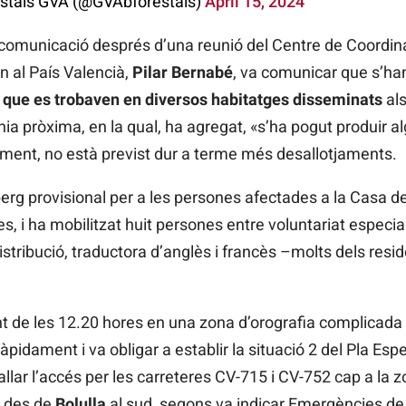
estals GVA (@GVAbforestals)
April 15, 2024
 comunicació després d’una reunió del Centre de Coordina
n al País Valencià,
Pilar Bernabé
, va comunicar que s’ha
 que es trobaven en diversos habitatges disseminats
als
nia pròxima, en la qual, ha agregat, «s’ha pogut produir a
ment, no està previst dur a terme més desallotjaments.
berg provisional per a les persones afectades a la Casa 
es, i ha mobilitzat huit persones entre voluntariat especi
stribució, traductora d’anglès i francès –molts dels resi
ltant de les 12.20 hores en una zona d’orografia complicada
pidament i va obligar a establir la situació 2 del Pla Espe
tallar l’accés per les carreteres CV-715 i CV-752 cap a la z
i des de
Bolulla
al sud, segons va indicar Emergències de 