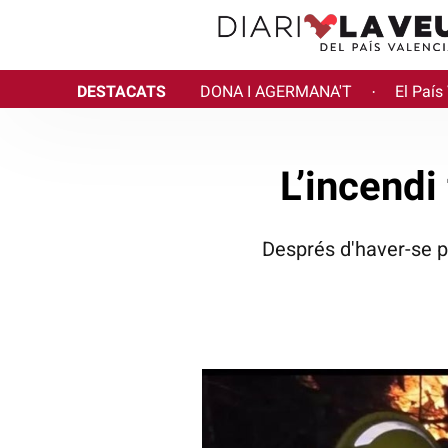
DESTACATS
DONA I AGERMANA'T
El País
·
L’incendi
Després d'haver-se p