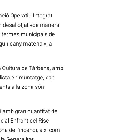
ció Operatiu Integrat
n desallotjat «de manera
 termes municipals de
lgun dany material», a
de Cultura de Tàrbena, amb
alista en muntatge, cap
dents a la zona són
 i amb gran quantitat de
cial Enfront del Risc
ona de l’incendi, així com
la Generalitat.