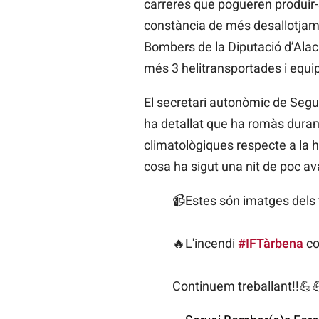
carreres que pogueren produir-
constància de més desallotjamen
Bombers de la Diputació d’Alaca
més 3 helitransportades i equi
El secretari autonòmic de Segure
ha detallat que ha romàs durant
climatològiques respecte a la hu
cosa ha sigut una nit de poc av
📹Estes són imatges dels t
🔥L'incendi
#IFTàrbena
co
Continuem treballant!!💪