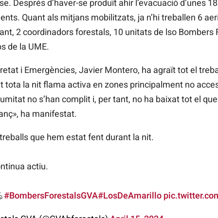
se. Després d’haver-se produït ahir l’evacuació d’unes 18
ts. Quant als mitjans mobilitzats, ja n’hi treballen 6 aer
nt, 2 coordinadors forestals, 10 unitats de lso Bombers F
ps de la UME.
tat i Emergències, Javier Montero, ha agraït tot el trebal
 tota la nit flama activa en zones principalment no acces
mitat no s’han complit i, per tant, no ha baixat tot el que
anç», ha manifestat.
reballs que hem estat fent durant la nit.
ntinua actiu.

#BombersForestalsGVA
#LosDeAmarillo
pic.twitter.