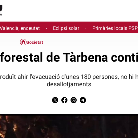
 Valencià, endeutat
Eclipsi solar
Primàries locals PS
·
·
Societat
 forestal de Tàrbena cont
roduït ahir l'evacuació d'unes 180 persones, no hi
desallotjaments