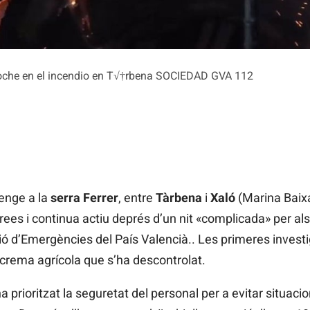
oche en el incendio en T√†rbena SOCIEDAD GVA 112
enge a la
serra Ferrer
, entre
Tàrbena
i
Xaló
(Marina Baixa
es i continua actiu deprés d’un nit «complicada» per als 
ió d’Emergències del País Valencià.. Les primeres inves
a crema agrícola que s’ha descontrolat.
 prioritzat la seguretat del personal per a evitar situacio