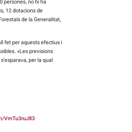
0 persones, no hi ha
is, 12 dotacions de
orestals de la Generalitat,
l fet per aquests efectius i
sibles. «Les previsions
 s’esparava, per la qual
com/VmTu3ruJ83