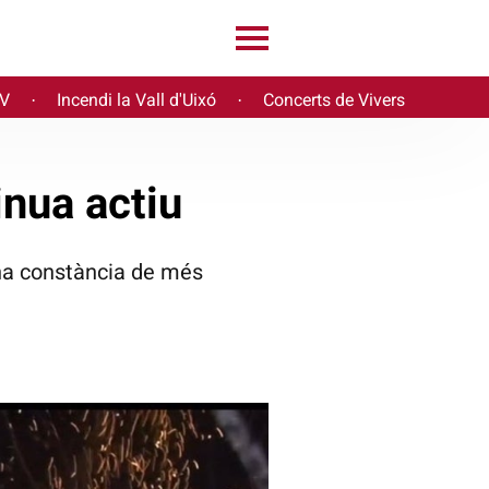
PV
Incendi la Vall d'Uixó
Concerts de Vivers
·
·
inua actiu
 ha constància de més