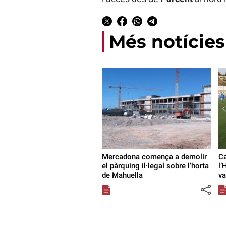
Més notícies
Mercadona comença a demolir
Ca
el pàrquing il·legal sobre l’horta
l’
de Mahuella
va