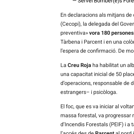
— Servei Bomber(e)s For
En declaracions als mitjans de
(Cecopi), la delegada del Gover
preventiva»
vora 180 persones
Tàrbena i Parcent i en una colò
l’espera de confirmació. De mo
La
Creu Roja
ha habilitat un al
una capacitat inicial de 50 plac
d’operacions, responsable de di
estrangers– i psicòloga.
El foc, que es va iniciar al vo
massa forestal, va progressar rà
d’Incendis Forestals (PEIF) i a 
l’accés des de
Parcent
al nord 