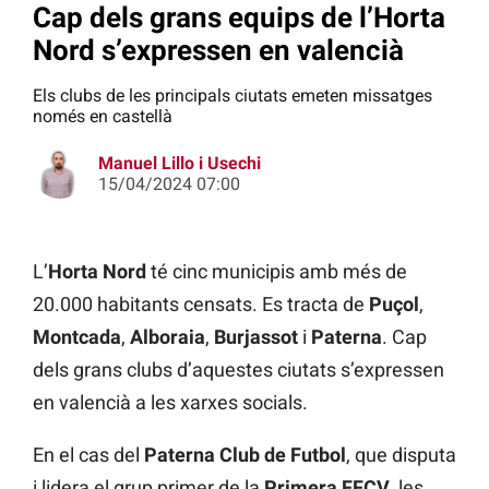
Cap dels grans equips de l’Horta
Nord s’expressen en valencià
Els clubs de les principals ciutats emeten missatges
només en castellà
Manuel Lillo i Usechi
15/04/2024 07:00
L’
Horta Nord
té cinc municipis amb més de
20.000 habitants censats. Es tracta de
Puçol
,
Montcada
,
Alboraia
,
Burjassot
i
Paterna
. Cap
dels grans clubs d’aquestes ciutats s’expressen
en valencià a les xarxes socials.
En el cas del
Paterna Club de Futbol
, que disputa
i lidera el grup primer de la
Primera FFCV
, les