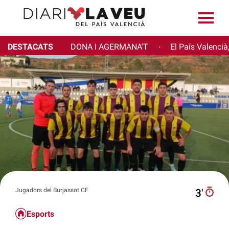
DESTACATS
DONA I AGERMANA'T
El País Valencià
·
Jugadors del Burjassot CF
3′
Esports