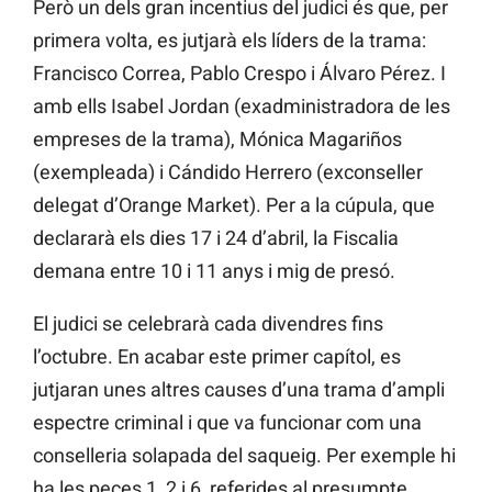
Però un dels gran incentius del judici és que, per
primera volta, es jutjarà els líders de la trama:
Francisco Correa, Pablo Crespo i Álvaro Pérez. I
amb ells Isabel Jordan (exadministradora de les
empreses de la trama), Mónica Magariños
(exempleada) i Cándido Herrero (exconseller
delegat d’Orange Market). Per a la cúpula, que
declararà els dies 17 i 24 d’abril, la Fiscalia
demana entre 10 i 11 anys i mig de presó.
El judici se celebrarà cada divendres fins
l’octubre. En acabar este primer capítol, es
jutjaran unes altres causes d’una trama d’ampli
espectre criminal i que va funcionar com una
conselleria solapada del saqueig. Per exemple hi
ha les peces 1, 2 i 6, referides al presumpte