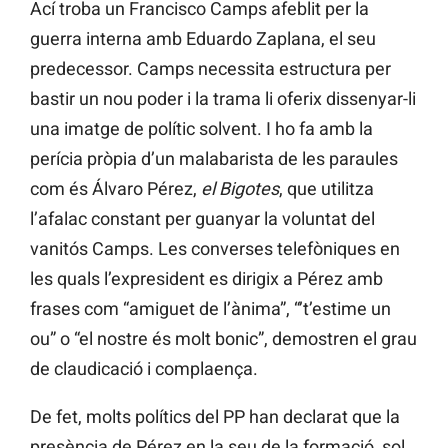
Ací troba un Francisco Camps afeblit per la
guerra interna amb Eduardo Zaplana, el seu
predecessor. Camps necessita estructura per
bastir un nou poder i la trama li oferix dissenyar-li
una imatge de polític solvent. I ho fa amb la
perícia pròpia d’un malabarista de les paraules
com és Álvaro Pérez,
el Bigotes
, que utilitza
l’afalac constant per guanyar la voluntat del
vanitós Camps. Les converses telefòniques en
les quals l’expresident es dirigix a Pérez amb
frases com “amiguet de l’ànima”, “’t’estime un
ou” o “el nostre és molt bonic”, demostren el grau
de claudicació i complaença.
De fet, molts polítics del PP han declarat que la
presència de Pérez en la seu de la formació, sol