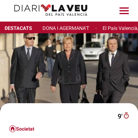
DESTACATS
DONA I AGERMANA'T
El País Valencià
·
9′
Societat