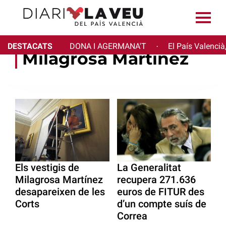
DESTACATS
DONA I AGERMANA'T
El País Valencià
·
Milagrosa Martínez
Els vestigis de
La Generalitat
Milagrosa Martínez
recupera 271.636
desapareixen de les
euros de FITUR des
Corts
d’un compte suís de
Correa