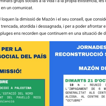
nats grups socials a la vida i a la pròpia existència, les
n en un comunicat.
·loquen la dimissió de Mazón i el seu consell, que consid
 trencada, atordida i dessagnada, i per a poder afrontar e
pluges ens recorden que continuem en una situació de des