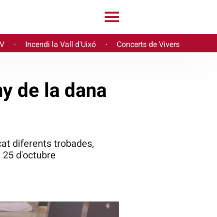
PV
Incendi la Vall d'Uixó
Concerts de Vivers
·
·
ny de la dana
at diferents trobades,
 25 d'octubre