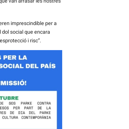
 que van arrasar les nostres
eren imprescindible per a
l dol social que encara
protecció i risc”.