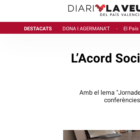
DESTACATS
DONA I AGERMANA'T
El País
·
L’Acord Soci
Amb el lema "Jornades
conferències