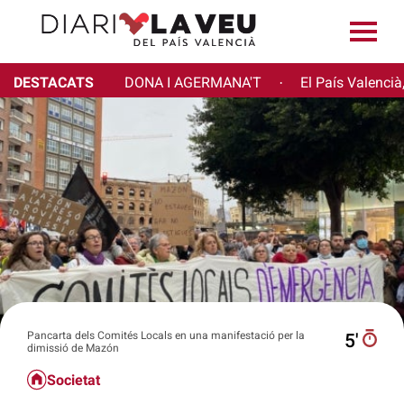
DESTACATS
DONA I AGERMANA'T
El País Valencià
·
Pancarta dels Comités Locals en una manifestació per la
5′
dimissió de Mazón
Societat