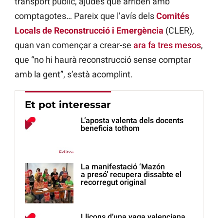
transport públic, ajudes que arriben amb
comptagotes… Pareix que l’avís dels
Comités
Locals de Reconstrucció i Emergència
(CLER),
quan van començar a crear-se
ara fa tres mesos
,
que “no hi haurà reconstrucció sense comptar
amb la gent”, s’està acomplint.
Et pot interessar
L’aposta valenta dels docents
beneficia tothom
La manifestació ‘Mazón
a presó’ recupera dissabte el
recorregut original
Lliçons d’una vaga valenciana