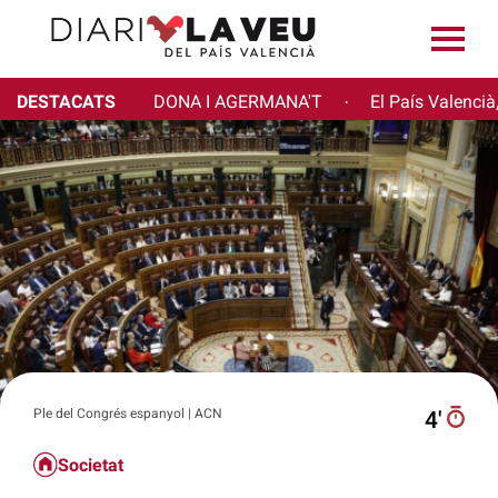
DESTACATS
DONA I AGERMANA'T
El País Valencià
·
Ple del Congrés espanyol | ACN
4′
Societat