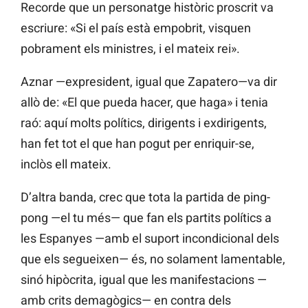
Recorde que un personatge històric proscrit va
escriure: «Si el país està empobrit, visquen
pobrament els ministres, i el mateix rei».
Aznar —expresident, igual que Zapatero—va dir
allò de: «El que pueda hacer, que haga» i tenia
raó: aquí molts polítics, dirigents i exdirigents,
han fet tot el que han pogut per enriquir-se,
inclòs ell mateix.
D’altra banda, crec que tota la partida de ping-
pong —el tu més— que fan els partits polítics a
les Espanyes —amb el suport incondicional dels
que els segueixen— és, no solament lamentable,
sinó hipòcrita, igual que les manifestacions —
amb crits demagògics— en contra dels