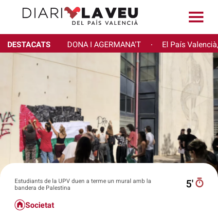
DESTACATS
DONA I AGERMANA'T
El País Valencià
·
Estudiants de la UPV duen a terme un mural amb la
5′
bandera de Palestina
Societat