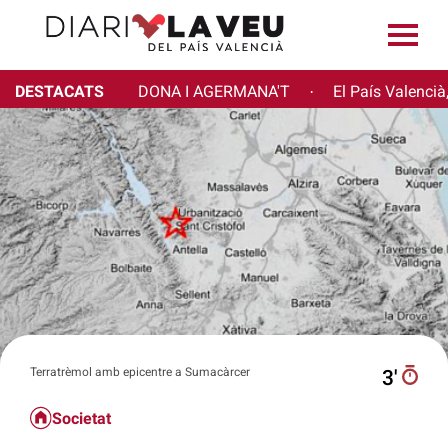
DESTACATS
DONA I AGERMANA'T
El País Valencià
·
Terratrèmol amb epicentre a Sumacàrcer
3′
Societat