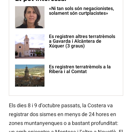
«Ni tan sols són negacionistes,
solament són curtplacistes»
Es registren altres terratrèmols
a Gavarda i Alcàntera de
Xúquer (3 graus)
Es registren terratrèmols a la
Ribera i al Comtat
Els dies 8 i 9 d’octubre passats, la Costera va
registrar dos sismes en menys de 24 hores en
zones muntanyenques o a bastant profunditat:
un amb epicentre a Montesa i l’altre a Novetlè. El