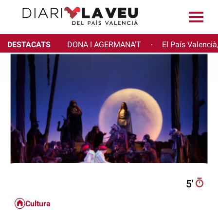
DESTACATS
DONA I AGERMANA'T
El País Valencià
·
5′
Cultura