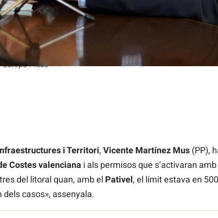
/ Europa Press
fraestructures i Territori
,
Vicente Martínez Mus
(PP), h
 de Costes valenciana
i als permisos que s’activaran amb
res del litoral quan, amb el
Pativel
, el límit estava en 50
n dels casos», assenyala.