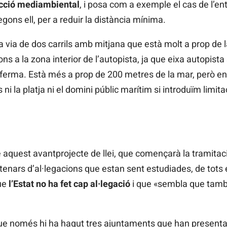
tecció mediambiental
, i posa com a exemple el cas de l’en
egons ell, per a reduir la distància mínima.
a via de dos carrils amb mitjana que està molt a prop de l
ions a la zona interior de l’autopista, ja que eixa autopis
 ferma. Està més a prop de 200 metres de la mar, però en
 ni la platja ni el domini públic marítim si introduïm limita
 aquest avantprojecte de llei, que començarà la tramitac
ars d’al·legacions que estan sent estudiades, de tots els
que
l’Estat no ha fet cap al·legació
i que «sembla que també
e només hi ha hagut tres ajuntaments que han presentat 