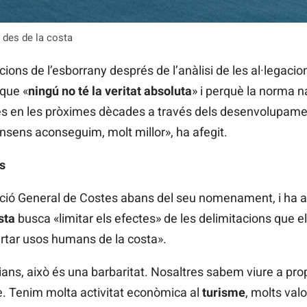
des de la costa
ions de l’esborrany després de l’anàlisi de les al·legacion
 que «
ningú no té la veritat absoluta
» i perquè la norma 
tes en les pròximes dècades a través dels desenvolupam
ens aconseguim, molt millor», ha afegit.
s
ecció General de Costes abans del seu nomenament, i ha a
sta
busca «limitar els efectes» de les delimitacions que 
partar usos humans de la costa».
cians, això és una barbaritat. Nosaltres sabem viure a prop
re. Tenim molta activitat econòmica al
turisme
, molts val