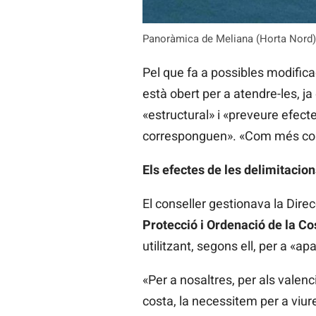
Panoràmica de Meliana (Horta Nord) 
Pel que fa a possibles modificac
està obert per a atendre-les, ja
«estructural» i «preveure efec
corresponguen». «Com més cons
Els efectes de les delimitacion
El conseller gestionava la Dir
Protecció i Ordenació de la Co
utilitzant, segons ell, per a «a
«Per a nosaltres, per als valen
costa, la necessitem per a viu