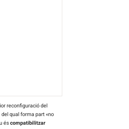
ior reconfiguració del
 del qual forma part «no
iu és
compatibilitzar