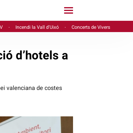
PV
Incendi la Vall d'Uixó
Concerts de Vivers
·
·
ió d’hotels a
Llei valenciana de costes