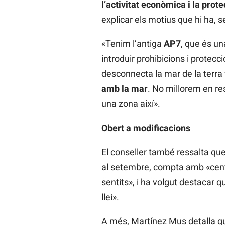
l’activitat econòmica i la pro
explicar els motius que hi ha, s
«Tenim l’antiga
AP7
, que és un
introduir prohibicions i protecc
desconnecta la mar de la terra
amb la mar
. No millorem en res
una zona així».
Obert a modificacions
El conseller també ressalta que
al setembre, compta amb «centen
sentits», i ha volgut destacar 
llei».
A més, Martínez Mus detalla qu