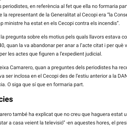
periodistes, en referència al fet que ella no formaria part
e la representant de la Generalitat al Cecopi era “la Cons
 ministre ha estat en els Cecopi contra els incendis”.
 la pregunta sobre els motius pels quals llavors estava c
40, quan la va abandonar per anar a l’acte citat i per què 
er les actes que figuren a l’expedient judicial.
eixa Camarero, quan a preguntes dels periodistes ha rec
va ser inclosa en el Cecopi des de l’estiu anterior a la D
ia. O siga que sí que en formaria part.
cies
rero també ha explicat que no creu que haguera estat un
star a casa veient la televisió” -en aquestes hores, el pr