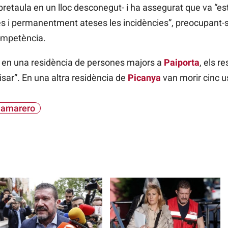
bretaula en un lloc desconegut- i ha assegurat que va “e
s i permanentment ateses les incidències”, preocupant-se
ompetència.
ts en una residència de persones majors a
Paiporta
, els r
sar”. En una altra residència de
Picanya
van morir cinc u
Camarero