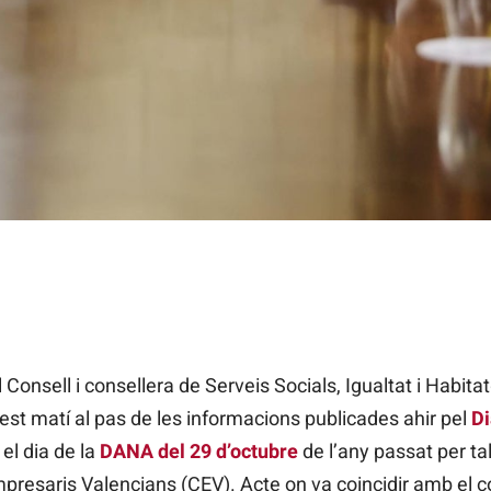
 valenciana i consellera de Serveis Socials, Igualtat i Habitatge,
Mazón | Rober Solsona | EP
Consell i consellera de Serveis Socials, Igualtat i Habitat
uest matí al pas de les informacions publicades ahir pel
Di
el dia de la
DANA del 29 d’octubre
de l’any passat per ta
presaris Valencians (CEV). Acte on va coincidir amb el c