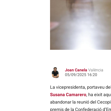
La vicepresidenta de la Generalitat
la Generalitat valenciana, Carlos 
Joan Canela
València
05/09/2025 16:20
La vicepresidenta, portaveu del 
Susana Camarero
, ha eixit aq
abandonar la reunió del Cecopi 
premis de la Confederació d’Em