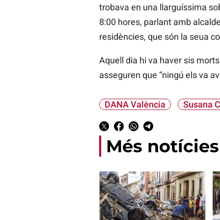
trobava en una llarguíssima so
8:00 hores, parlant amb alcalde
residències, que són la seua c
Aquell dia hi va haver sis mor
asseguren que “ningú els va avi
DANA València
Susana 
Més notícies