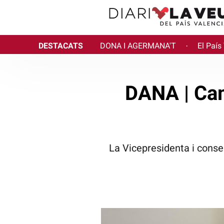
DESTACATS
DONA I AGERMANA'T
El País
·
DANA | Cam
La Vicepresidenta i conse