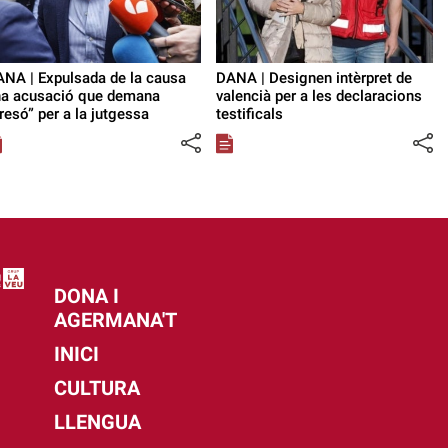
NA | Expulsada de la causa
DANA | Designen intèrpret de
na acusació que demana
valencià per a les declaracions
resó” per a la jutgessa
testificals
DONA I
AGERMANA'T
INICI
CULTURA
LLENGUA