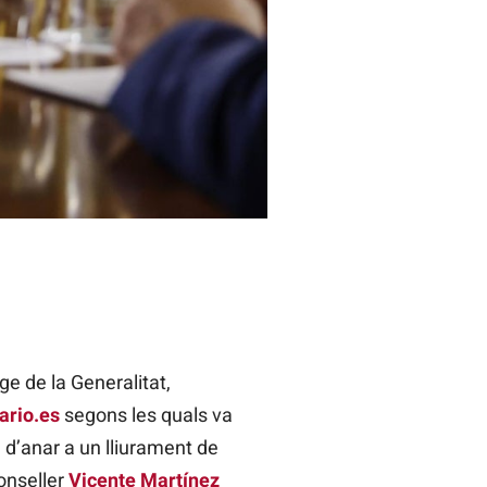
 Susana Camarero, i el president de
ge de la Generalitat,
ario.es
segons les quals va
l d’anar a un lliurament de
onseller
Vicente Martínez