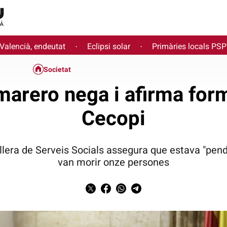
 Valencià, endeutat
Eclipsi solar
Primàries locals PS
·
·
Societat
arero nega i afirma form
Cecopi
llera de Serveis Socials assegura que estava "pend
van morir onze persones