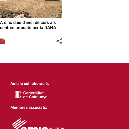
A cinc dies d’inici de curs als
centres arrasats per la DANA
Amb la col·laboració:
Membres associats: