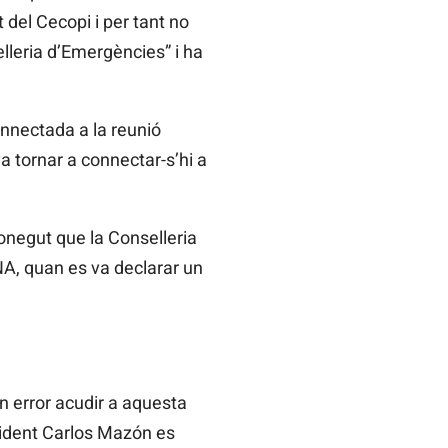
 del Cecopi i per tant no
elleria d’Emergències” i ha
onnectada a la reunió
va tornar a connectar-s’hi a
onegut que la Conselleria
ANA, quan es va declarar un
 error acudir a aquesta
esident Carlos Mazón es