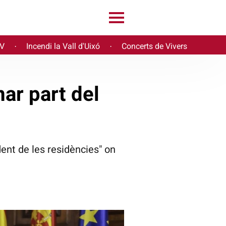
PV
Incendi la Vall d'Uixó
Concerts de Vivers
·
·
ar part del
ent de les residències" on