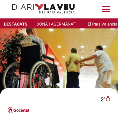
DESTACATS
DONA I AGERMANA'T
El País Valencià
·
2′
Societat