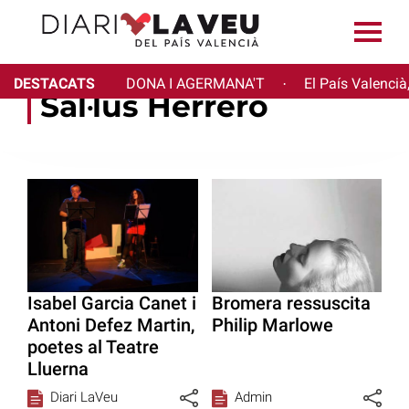
DESTACATS
DONA I AGERMANA'T
El País Valencià
·
Sal·lus Herrero
Isabel Garcia Canet i
Bromera ressuscita
Antoni Defez Martin,
Philip Marlowe
poetes al Teatre
Lluerna
Diari LaVeu
Admin