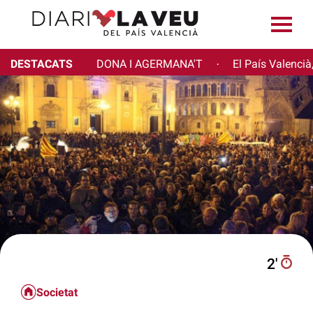
DESTACATS
DONA I AGERMANA'T
El País Valencià
·
2′
Societat