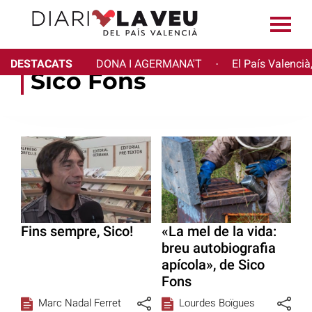
DESTACATS
DONA I AGERMANA'T
El País Valencià
·
Sico Fons
Fins sempre, Sico!
«La mel de la vida:
breu autobiografia
apícola», de Sico
Fons
Marc Nadal Ferret
Lourdes Boïgues