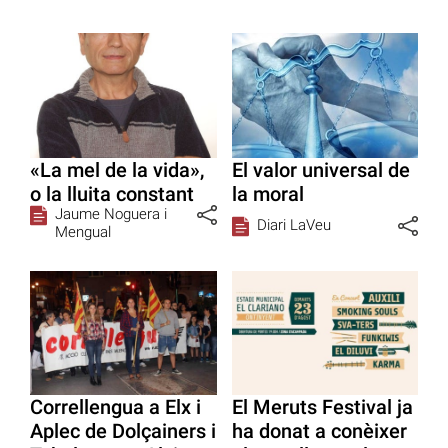
«La mel de la vida»,
El valor universal de
o la lluita constant
la moral
Jaume Noguera i
Diari LaVeu
Mengual
Correllengua a Elx i
El Meruts Festival ja
Aplec de Dolçainers i
ha donat a conèixer