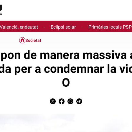
 Valencià, endeutat
Eclipsi solar
Primàries locals PS
·
·
Societat
pon de manera massiva a
a per a condemnar la vio
O