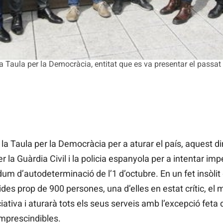
la Taula per la Democràcia, entitat que es va presentar el passa
la Taula per la Democràcia per a aturar el país, aquest 
er la Guàrdia Civil i la policia espanyola per a intentar im
um d’autodeterminació de l’1 d’octubre. En un fet insòli
rides prop de 900 persones, una d’elles en estat crític, el
iciativa i aturarà tots els seus serveis amb l’excepció fet
imprescindibles.