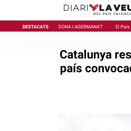
DESTACATS
DONA I AGERMANA'T
El País
·
Catalunya res
país convocad