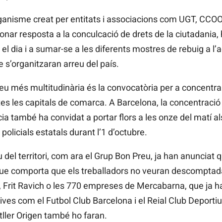
ganisme creat per entitats i associacions com UGT, CCOO
nar resposta a la conculcació de drets de la ciutadania, 
ot el dia i a sumar-se a les diferents mostres de rebuig a l’
e s’organitzaran arreu del país.
u més multitudinària és la convocatòria per a concentrar
s les capitals de comarca. A Barcelona, la concentració s
a també ha convidat a portar flors a les onze del matí als
policials estatals durant l’1 d’octubre.
del territori, com ara el Grup Bon Preu, ja han anunciat 
que comporta que els treballadors no veuran descomptad
, Frit Ravich o les 770 empreses de Mercabarna, que ja 
tives com el Futbol Club Barcelona i el Reial Club Deport
ller Origen també ho faran.