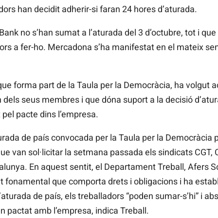
dors han decidit adherir-si faran 24 hores d’aturada.
Bank no s’han sumat a l’aturada del 3 d’octubre, tot i que
dors a fer-ho. Mercadona s’ha manifestat en el mateix se
e forma part de la Taula per la Democràcia, ha volgut ac
dels seus membres i que dóna suport a la decisió d’aturar 
pel pacte dins l’empresa.
turada de país convocada per la Taula per la Democràcia 
e van sol·licitar la setmana passada els sindicats CGT, C
alunya. En aquest sentit, el Departament Treball, Afers So
et fonamental que comporta drets i obligacions i ha estab
l’aturada de país, els treballadors “poden sumar-s’hi” i ab
n pactat amb l’empresa, indica Treball.