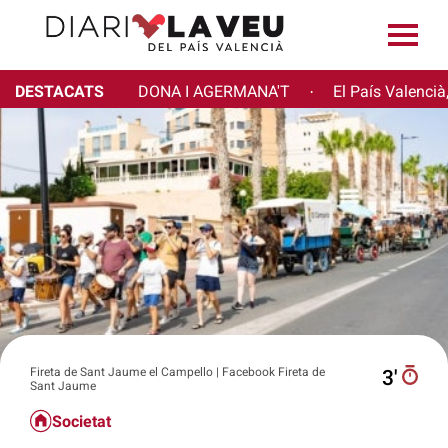
DESTACATS
DONA I AGERMANA'T
El País Valencià
·
Fireta de Sant Jaume el Campello | Facebook Fireta de
3′
Sant Jaume
Societat