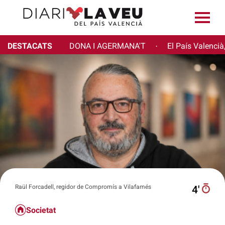
DESTACATS
DONA I AGERMANA'T
El País Valencià
·
Raül Forcadell, regidor de Compromís a Vilafamés
4′
Societat