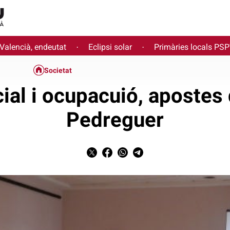
 Valencià, endeutat
Eclipsi solar
Primàries locals PS
·
·
Societat
ial i ocupacuió, apostes 
Pedreguer