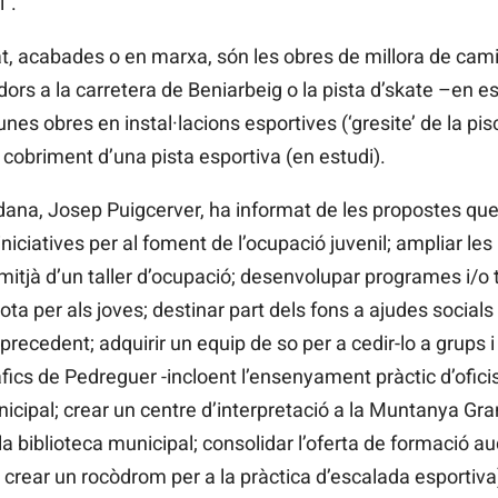
”.
t, acabades o en marxa, són les obres de millora de cami
dors a la carretera de Beniarbeig o la pista d’skate –en e
nes obres en instal·lacions esportives (‘gresite’ de la pi
l cobriment d’una pista esportiva (en estudi).
adana, Josep Puigcerver, ha informat de les propostes que
iciatives per al foment de l’ocupació juvenil; ampliar les
 mitjà d’un taller d’ocupació; desenvolupar programes i/o 
a per als joves; destinar part dels fons a ajudes socials
 precedent; adquirir un equip de so per a cedir-lo a grups 
cs de Pedreguer -incloent l’ensenyament pràctic d’oficis t
nicipal; crear un centre d’interpretació a la Muntanya G
la biblioteca municipal; consolidar l’oferta de formació a
 crear un rocòdrom per a la pràctica d’escalada esportiva