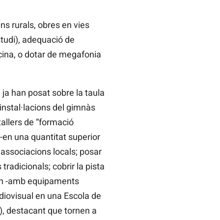
ns rurals, obres en vies
studi), adequació de
scina, o dotar de megafonia
 ja han posat sobre la taula
 instal·lacions del gimnàs
tallers de “formació
 -en una quantitat superior
i associacions locals; posar
radicionals; cobrir la pista
ran -amb equipaments
udiovisual en una Escola de
), destacant que tornen a