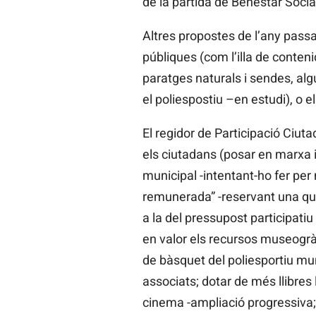
de la partida de Benestar Social
Altres propostes de l’any passa
públiques (com l’illa de conteni
paratges naturals i sendes, algu
el poliespostiu –en estudi), o e
El regidor de Participació Ciut
els ciutadans (posar en marxa in
municipal -intentant-ho fer per
remunerada” -reservant una quot
a la del pressupost participatiu
en valor els recursos museogràfi
de bàsquet del poliesportiu mu
associats; dotar de més llibres 
cinema -ampliació progressiva;