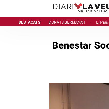
DESTACATS
DONA I AGERMANA'T
El País
·
Benestar Soc