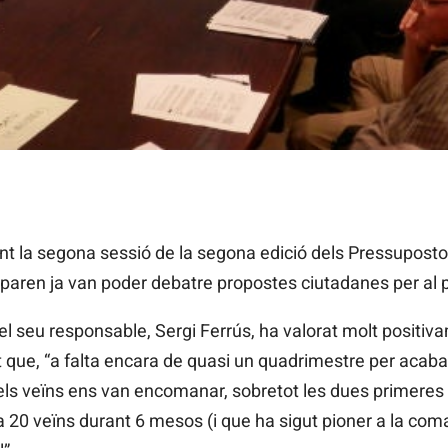
nt la segona sessió de la segona edició dels Pressupostos
oparen ja van poder debatre propostes ciutadanes per al
el seu responsable, Sergi Ferrús, ha valorat molt positiva
at que, “a falta encara de quasi un quadrimestre per acabar
s veïns ens van encomanar, sobretot les dues primeres pr
 20 veïns durant 6 mesos (i que ha sigut pioner a la com