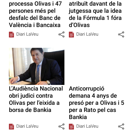
processa Olivas i 47
atribuït davant de la
persones més pel
jutgessa que la idea
desfalc del Banc de
de la Fórmula 1 fóra
València i Bancaixa
d’Olivas
Diari LaVeu
Diari LaVeu
L’Audiència Nacional
Anticorrupció
obri judici contra
demana 4 anys de
Olivas per l’eixida a
presó per a Olivas i 5
borsa de Bankia
per a Rato pel cas
Bankia
Diari LaVeu
Diari LaVeu