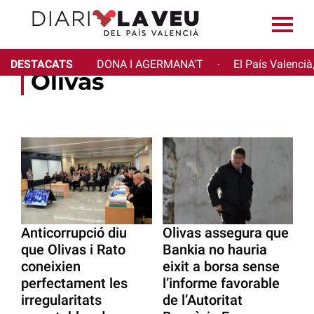
DESTACATS
DONA I AGERMANA'T
El País Valencià
·
Olivas
Anticorrupció diu
Olivas assegura que
que Olivas i Rato
Bankia no hauria
coneixien
eixit a borsa sense
perfectament les
l’informe favorable
irregularitats
de l’Autoritat