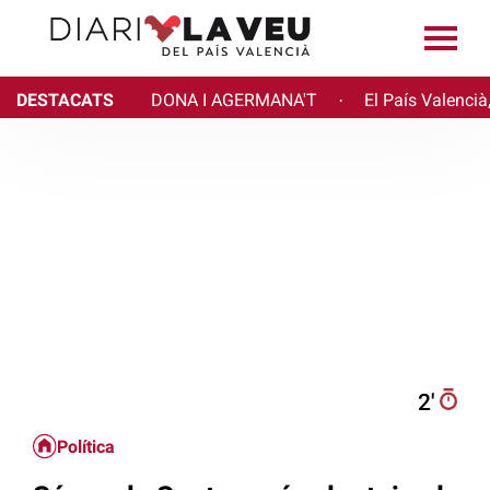
DESTACATS
DONA I AGERMANA'T
El País Valencià
·
2′
Política