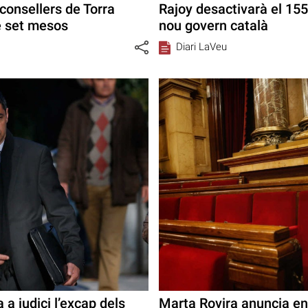
consellers de Torra
Rajoy desactivarà el 155
e set mesos
nou govern català
Diari LaVeu
a judici l’excap dels
Marta Rovira anuncia en