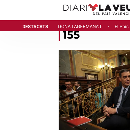
DESTACATS
DONA I AGERMANA'T
El País
·
155