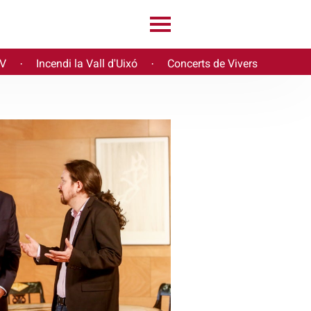
PV
Incendi la Vall d'Uixó
Concerts de Vivers
·
·