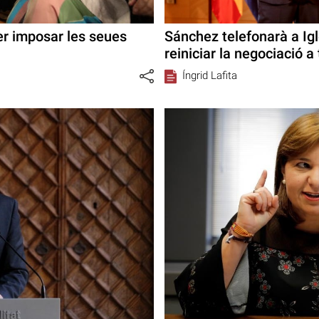
er imposar les seues
Sánchez telefonarà a Igl
reiniciar la negociació 
Íngrid Lafita