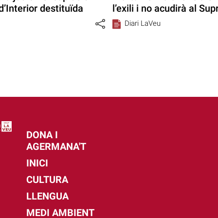
’Interior destituïda
l’exili i no acudirà al Su
Diari LaVeu
DONA I
AGERMANA'T
INICI
CULTURA
LLENGUA
MEDI AMBIENT