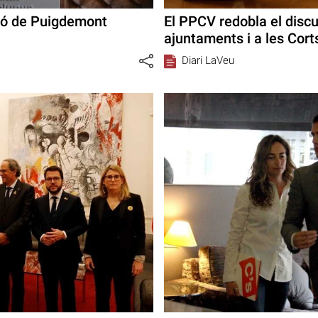
ció de Puigdemont
El PPCV redobla el discu
ajuntaments i a les Cort
Diari LaVeu