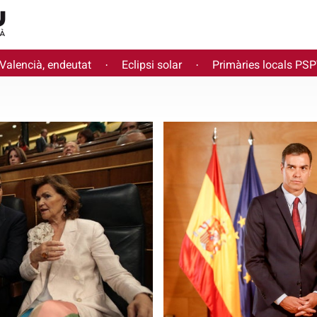
 Valencià, endeutat
Eclipsi solar
Primàries locals PS
·
·