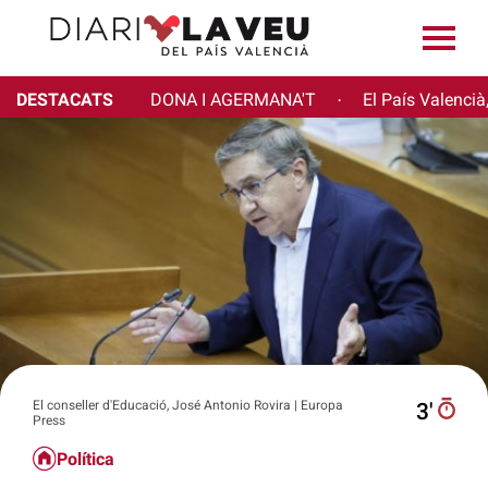
DESTACATS
DONA I AGERMANA'T
El País Valencià
·
El conseller d'Educació, José Antonio Rovira | Europa
3′
Press
Política