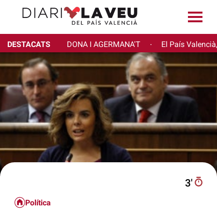
DESTACATS
DONA I AGERMANA'T
El País Valencià
·
3′
Política