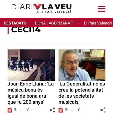
DESTACATS
DONA I AGERMANA'T
El País Valencià
·
CECI14
Joan Enric Lluna: ‘La
‘La Generalitat no es
música bona és
creu la potencialitat
igual de bona ara
de les societats
que fa 200 anys’
musicals’
Redacció
Redacció