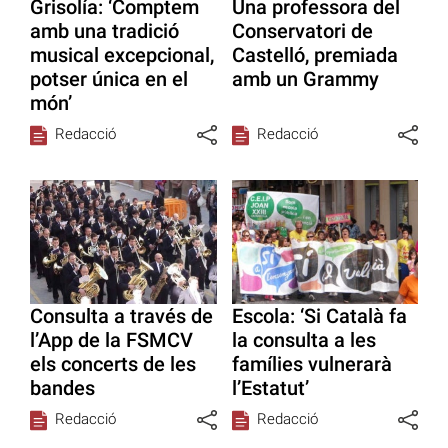
Grisolía: ‘Comptem
Una professora del
amb una tradició
Conservatori de
musical excepcional,
Castelló, premiada
potser única en el
amb un Grammy
món’
Redacció
Redacció
Consulta a través de
Escola: ‘Si Català fa
l’App de la FSMCV
la consulta a les
els concerts de les
famílies vulnerarà
bandes
l’Estatut’
Redacció
Redacció