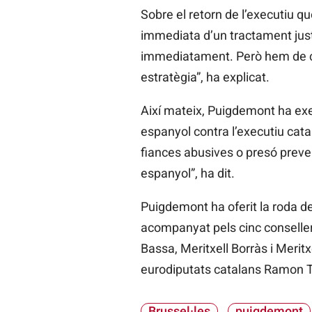
Sobre el retorn de l’executiu qu
immediata d’un tractament just 
immediatament. Però hem de con
estratègia”, ha explicat.
Així mateix, Puigdemont ha exem
espanyol contra l’executiu cata
fiances abusives o presó preve
espanyol”, ha dit.
Puigdemont ha oferit la roda d
acompanyat pels cinc conseller
Bassa, Meritxell Borràs i Meritx
eurodiputats catalans Ramon T
Brussel·les
puigdemont