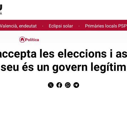
 Valencià, endeutat
Eclipsi solar
Primàries locals PS
·
·
Política
cepta les eleccions i a
seu és un govern legítim