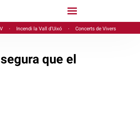
PV
Incendi la Vall d'Uixó
Concerts de Vivers
·
·
ssegura que el