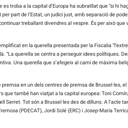
e es troba a la capital d’Europa ha subratllat que “si hi ha
per part de l’Estat, un judici just, amb separació de pode
tinuar treballant divendres al vespre. És per això que 
plificat en la querella presentada per la Fiscalia “l’extr
là. “La querella se centra a perseguir idees polítiques. 
ntiva. Una querella que s’afegeix al camí de màxima beli
e premsa en un dels centres de premsa de Brussel·les, el 
s que també han viatjat a la capital europea: Toni Comín
ell Serret. Tot són a Brussel·les des de dilluns. A l’acte t
remosa (PDECAT), Jordi Solé (ERC) i Josep-Maria Terric