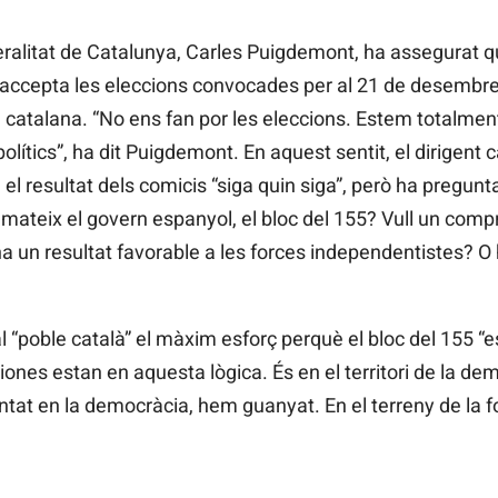
neralitat de Catalunya, Carles Puigdemont, ha assegurat q
i accepta les eleccions convocades per al 21 de desembre
ca catalana. “No ens fan por les eleccions. Estem totalme
ítics”, ha dit Puigdemont. En aquest sentit, el dirigent c
el resultat dels comicis “siga quin siga”, però ha pregunt
l mateix el govern espanyol, el bloc del 155? Vull un compr
na un resultat favorable a les forces independentistes? O
“poble català” el màxim esforç perquè el bloc del 155 “es
iones estan en aquesta lògica. És en el territori de la 
at en la democràcia, hem guanyat. En el terreny de la 