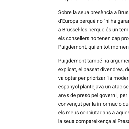
Sobre la seua presència a Bruss
d’Europa perquè no “hi ha garant
a Brussel·les perque és un tem
els consellers no tenen cap prot
Puigdemont, qui en tot moment 
Puigdemont també ha argument el
explicat, el passat divendres, d
va optar per priorizar “la mode
espanyol plantejava un atac s
anys de presó pel govern i, per 
convençut per la informació que 
els meus conciutadans a aquest
la seua compareixença al Press