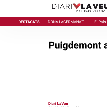
DESTACATS
DONA I AGERMANA'T
El País
·
Puigdemont ac
Diari LaVeu