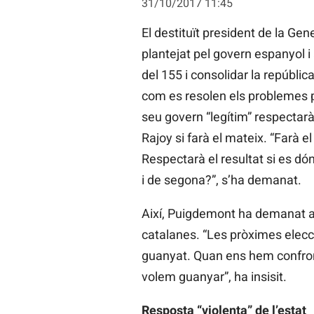
31/10/2017 11:45
El destituït president de la Ge
plantejat pel govern espanyol 
del 155 i consolidar la repúbli
com es resolen els problemes pol
seu govern “legítim” respectarà 
Rajoy si farà el mateix. “Farà e
Respectarà el resultat si es dó
i de segona?”, s’ha demanat.
Així, Puigdemont ha demanat al 
catalanes. “Les pròximes elecc
guanyat. Quan ens hem confront
volem guanyar”, ha insisit.
Resposta “violenta” de l’estat