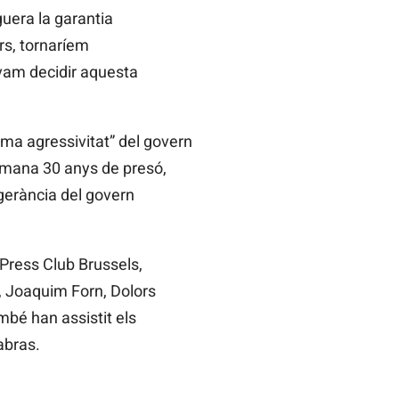
guera la garantia
rs, tornaríem
vam decidir aquesta
ema agressivitat” del govern
Demana 30 anys de presó,
gerància del govern
Press Club Brussels,
, Joaquim Forn, Dolors
ambé han assistit els
abras.