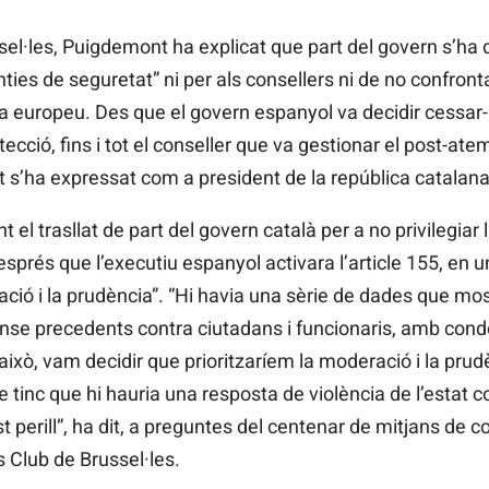
el·les, Puigdemont ha explicat que part del govern s’ha d
ies de seguretat” ni per als consellers ni de no confronta
a europeu. Des que el govern espanyol va decidir cessar-
ecció, fins i tot el conseller que va gestionar el post-ate
s’ha expressat com a president de la república catalana
 trasllat de part del govern català per a no privilegiar
esprés que l’executiu espanyol activara l’article 155, en 
ració i la prudència”. “Hi havia una sèrie de dades que m
ense precedents contra ciutadans i funcionaris, amb con
això, vam decidir que prioritzaríem la moderació i la prudè
tinc que hi hauria una resposta de violència de l’estat co
 perill”, ha dit, a preguntes del centenar de mitjans de 
 Club de Brussel·les.