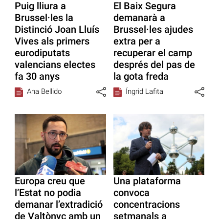
Puig lliura a
El Baix Segura
Brussel·les la
demanarà a
Distinció Joan Lluís
Brussel·les ajudes
Vives als primers
extra per a
eurodiputats
recuperar el camp
valencians electes
després del pas de
fa 30 anys
la gota freda
Ana Bellido
Íngrid Lafita
Europa creu que
Una plataforma
l’Estat no podia
convoca
demanar l’extradició
concentracions
de Valtònyc amb un
setmanals a