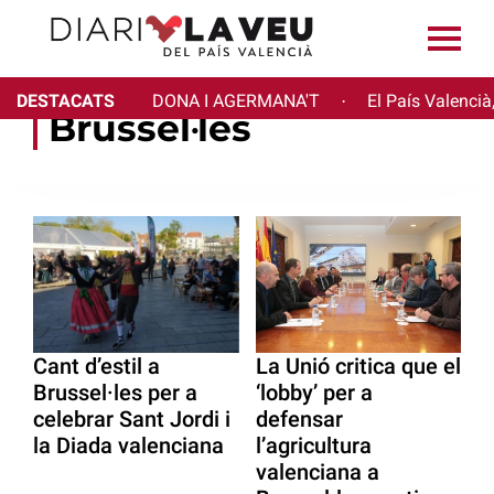
DESTACATS
DONA I AGERMANA'T
El País Valencià
·
Brussel·les
Cant d’estil a
La Unió critica que el
Brussel·les per a
‘lobby’ per a
celebrar Sant Jordi i
defensar
la Diada valenciana
l’agricultura
valenciana a