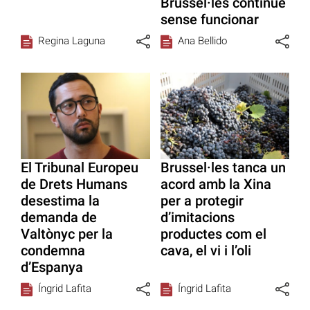
Brussel·les continue
sense funcionar
Regina Laguna
Ana Bellido
El Tribunal Europeu
Brussel·les tanca un
de Drets Humans
acord amb la Xina
desestima la
per a protegir
demanda de
d’imitacions
Valtònyc per la
productes com el
condemna
cava, el vi i l’oli
d’Espanya
Íngrid Lafita
Íngrid Lafita