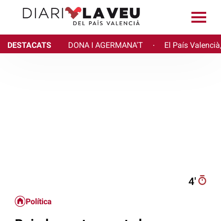
DESTACATS
DONA I AGERMANA'T
El País Valencià
·
4′
Política