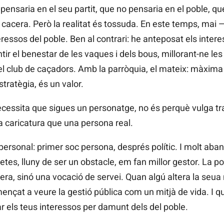
pensaria en el seu partit, que no pensaria en el poble, que
a cacera. Però la realitat és tossuda. En este temps, mai
teressos del poble. Ben al contrari: he anteposat els inte
tir el benestar de les vaques i dels bous, millorant-ne le
el club de caçadors. Amb la parròquia, el mateix: màxima d
tratègia, és un valor.
necessita que sigues un personatge, no és perquè vulga tr
a caricatura que una persona real.
rsonal: primer soc persona, després polític. I molt aban
etes, lluny de ser un obstacle, em fan millor gestor. La po
rera, sinó una vocació de servei. Quan algú altera la seu
ençat a veure la gestió pública com un mitjà de vida. I qua
ar els teus interessos per damunt dels del poble.