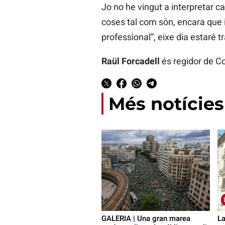
Jo no he vingut a interpretar cap
coses tal com són, encara que i
professional”, eixe dia estaré t
Raül Forcadell
és regidor de C
Més notícies
GALERIA | Una gran marea
La