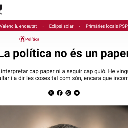
 Valencià, endeutat
Eclipsi solar
Primàries locals PS
·
·
Política
La política no és un pape
interpretar cap paper ni a seguir cap guió. He vingu
allar i a dir les coses tal com són, encara que inco