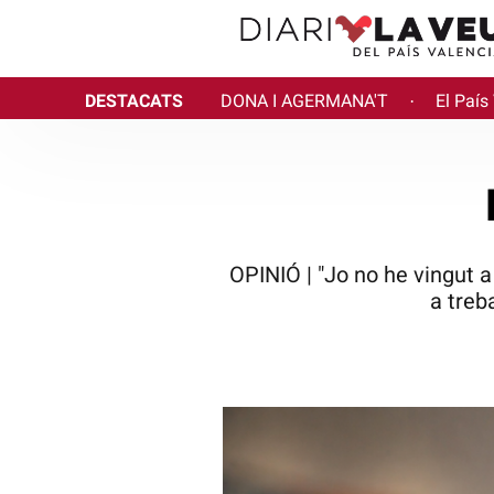
DESTACATS
DONA I AGERMANA'T
El País
·
OPINIÓ | "Jo no he vingut a 
a treb