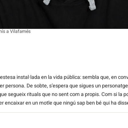
mís a Vilafamés
tesa instal·lada en la vida pública: sembla que, en conv
ser persona. De sobte, s’espera que sigues un personatg
que segueix rituals que no sent com a propis. Com si la po
er encaixar en un motle que ningú sap ben bé qui ha diss