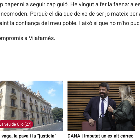
 paper ni a seguir cap guió. He vingut a fer la faena: a esco
ncomoden. Perquè el dia que deixe de ser jo mateix per a
raint la confiança del meu poble. I això sí que no m’ho pu
ompromís a Vilafamés.
La veu de Clio (27)
 vaga, la pava i la “justícia”
DANA | Imputat un ex alt càrrec