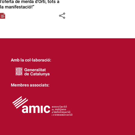
l’oferta de merda d’Ortí, tots a
la manifestació!”
Amb la col·laboració:
Membres associats: