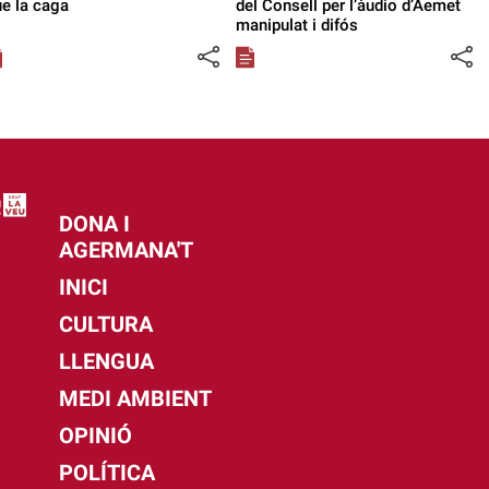
e la caga
del Consell per l’àudio d’Aemet
manipulat i difós
DONA I
AGERMANA'T
INICI
CULTURA
LLENGUA
MEDI AMBIENT
OPINIÓ
POLÍTICA