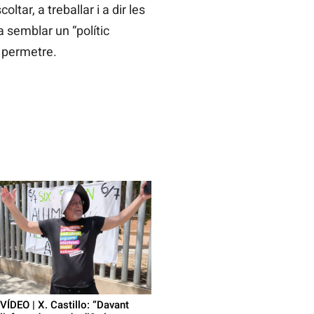
ltar, a treballar i a dir les
 semblar un “polític
c permetre.
VÍDEO | X. Castillo: “Davant