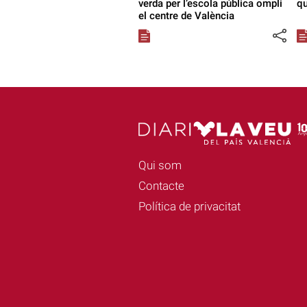
verda per l’escola pública ompli
qu
el centre de València
Qui som
Contacte
Política de privacitat