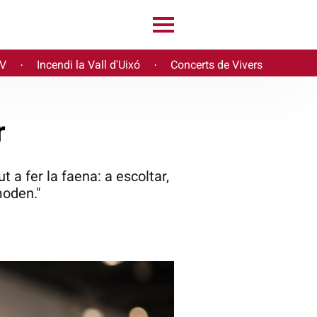
PV
Incendi la Vall d'Uixó
Concerts de Vivers
·
·
r
t a fer la faena: a escoltar,
moden."