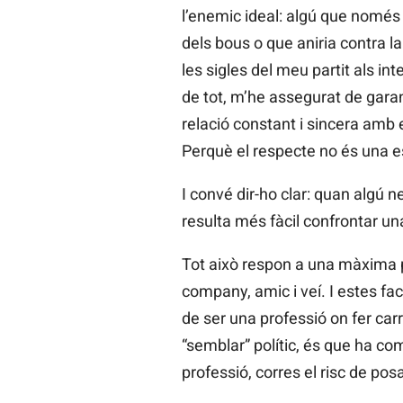
l’enemic ideal: algú que només 
dels bous o que aniria contra l
les sigles del meu partit als in
de tot, m’he assegurat de garan
relació constant i sincera amb 
Perquè el respecte no és una es
I convé dir-ho clar: quan algú 
resulta més fàcil confrontar un
Tot això respon a una màxima pe
company, amic i veí. I estes fac
de ser una professió on fer car
“semblar” polític, és que ha com
professió, corres el risc de pos