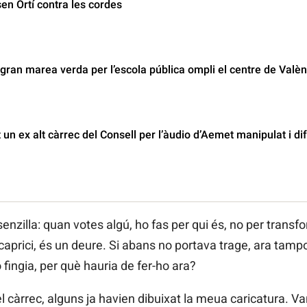
en Ortí contra les cordes
ran marea verda per l’escola pública ompli el centre de Valèn
un ex alt càrrec del Consell per l’àudio d’Aemet manipulat i di
nzilla: quan votes algú, ho fas per qui és, no per transfo
caprici, és un deure. Si abans no portava trage, ara tamp
fingia, per què hauria de fer-ho ara?
càrrec, alguns ja havien dibuixat la meua caricatura. Van