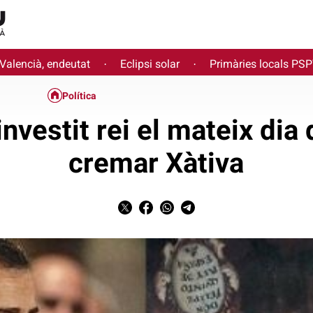
 Valencià, endeutat
Eclipsi solar
Primàries locals PS
·
·
Política
investit rei el mateix dia
cremar Xàtiva