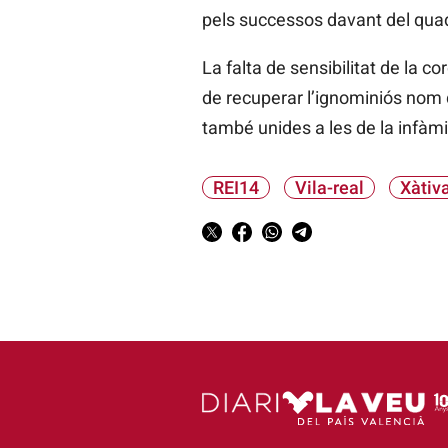
pels successos davant del qua
La falta de sensibilitat de la 
de recuperar l’ignominiós nom q
també unides a les de la infàmi
REI14
Vila-real
Xàtiv