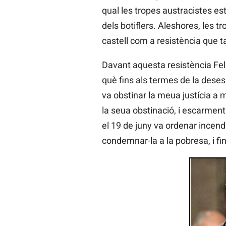
qual les tropes austracistes esta
dels botiflers. Aleshores, les t
castell com a resistència que t
Davant aquesta resistència Feli
què fins als termes de la deses
va obstinar la meua justícia a 
la seua obstinació, i escarment 
el 19 de juny va ordenar incend
condemnar-la a la pobresa, i fi