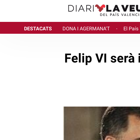
DESTACATS
DONA I AGERMANA'T
El País
·
Felip VI serà 