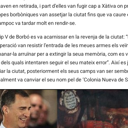
ven en retirada, i part d’elles van fugir cap a Xàtiva on pr
ropes borbòniques van assetjar la ciutat fins que va caure 
ampoc va tardar molt en rendir-se.
p V de Borbó es va acarnissar en la revenja de la ciutat: 
peració van resistir l’entrada de les meues armes els veïns
manar-la arruïnar per a extingir la seua memòria, com es 
dels quals intentaren seguir el seu mateix error”. Així es
iar la ciutat, posteriorment els seus camps van ser semb
nalment va canviar el seu nom pel de ‘Colonia Nueva de S