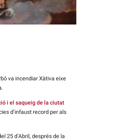
orbó va incendiar Xàtiva eixe
a.
ó i el saqueig de la ciutat
ies d’infaust record per als
el 25 d’Abril, després de la