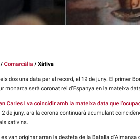
 /
Comarcàlia
/ Xàtiva
an els dos una data per al record, el 19 de juny. El primer B
tur monarca serà coronat rei d’Espanya en la mateixa dat
an Carles I va coincidir amb la mateixa data que l’ocupaci
l 2 de juny, ara la corona continuarà acumulant coincidènc
ls xativins.
es van originar arran la desfeta de la Batalla d’Almansa d