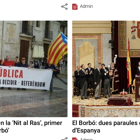
Admin
la ‘Nit al Ras’, primer
El Borbó: dues paraules e
rbó’
d’Espanya
Admin