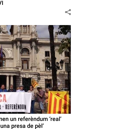
VI
en un referèndum ‘real’
 una presa de pèl’