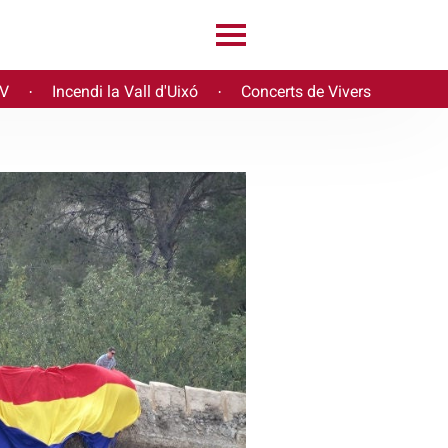
PV
Incendi la Vall d'Uixó
Concerts de Vivers
·
·