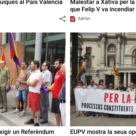
iques al País Valencià
Malestar a Xàtiva per la
que Felip V va incendiar 
Admin
exigir un Referèndum
EUPV mostra la seua opo