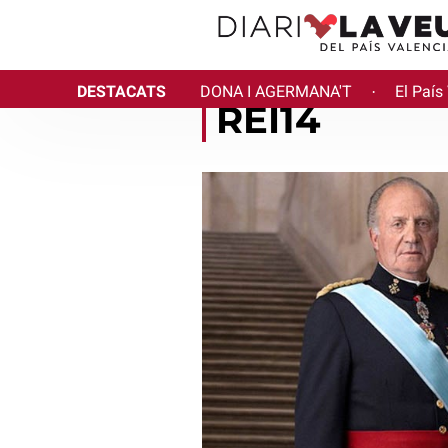
DESTACATS
DONA I AGERMANA'T
El País
·
REI14