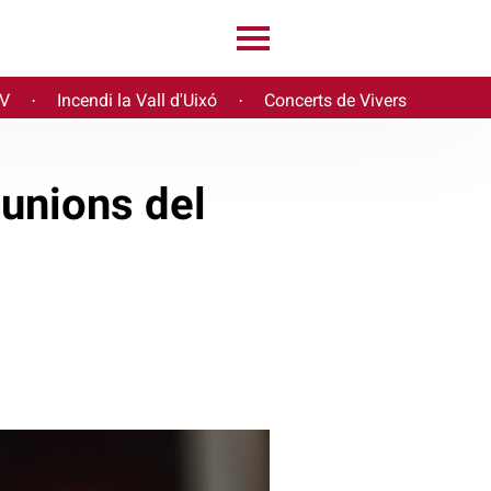
PV
Incendi la Vall d'Uixó
Concerts de Vivers
·
·
eunions del