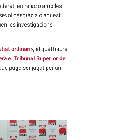
derat, en relació amb les
sevol desgràcia o aquest
uen les investigacions
utjat ordinari
», el qual haurà
erà el
Tribunal Superior de
que puga ser jutjat per un