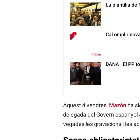
La plantilla de
Cal omplir nov
DANA | El PP t
Aquest divendres,
Mazón
ha si
delegada del Govern espanyol a
vegades les gravacions i les act