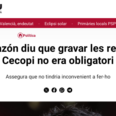
 Valencià, endeutat
Eclipsi solar
Primàries locals PS
·
·
Política
ón diu que gravar les r
Cecopi no era obligatori
Assegura que no tindria inconvenient a fer-ho