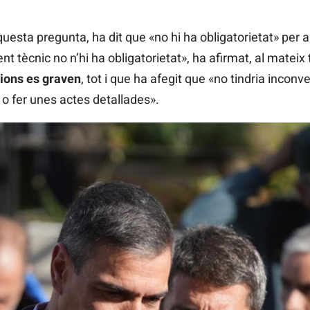
questa pregunta, ha dit que «no hi ha obligatorietat» per 
nt tècnic no n’hi ha obligatorietat», ha afirmat, al matei
ions es graven
, tot i que ha afegit que «no tindria inconve
o fer unes actes detallades».