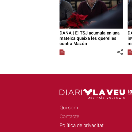
DANA | El TSJ acumula en una
DA
mateixa queixa les querelles
in
contra Mazón
re
Qui som
Contacte
Política de privacitat