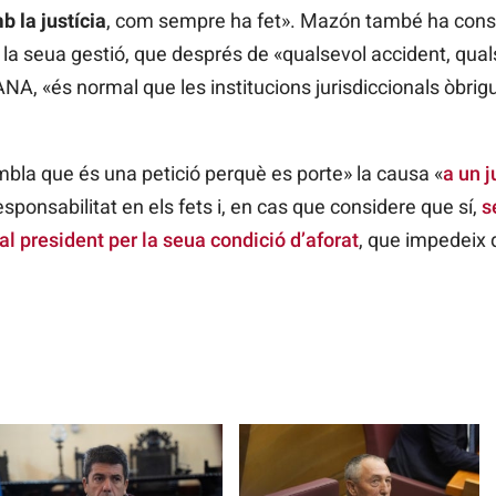
b la justícia
, com sempre ha fet». Mazón també ha consi
la seua gestió, que després de «qualsevol accident, qual
ANA, «és normal que les institucions jurisdiccionals òbrig
mbla que és una petició perquè es porte» la causa «
a un j
responsabilitat en els fets i, en cas que considere que sí,
s
al president per la seua condició d’aforat
, que impedeix 