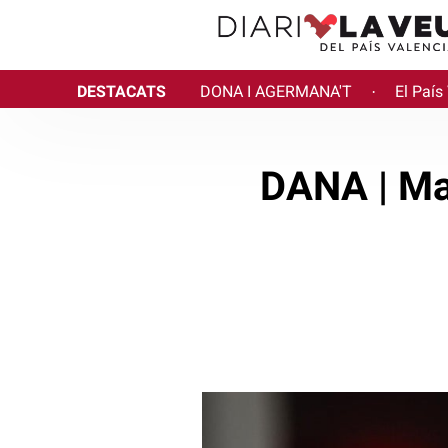
DESTACATS
DONA I AGERMANA'T
El País
·
DANA | Maz