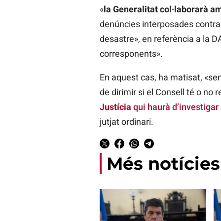
«
la Generalitat col·laborarà am
denúncies interposades contra 
desastre», en referència a la D
corresponents».
En aquest cas, ha matisat, «se
de dirimir si el Consell té o no 
Justícia
qui haurà d’investigar 
jutjat ordinari.
Més notícies