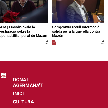
NA | Fiscalia avala la
Compromís recull informació
vestigació sobre la
sòlida per a la querella contra
sponsabilitat penal de Mazón
Mazón
DONA I
AGERMANA'T
INICI
CULTURA