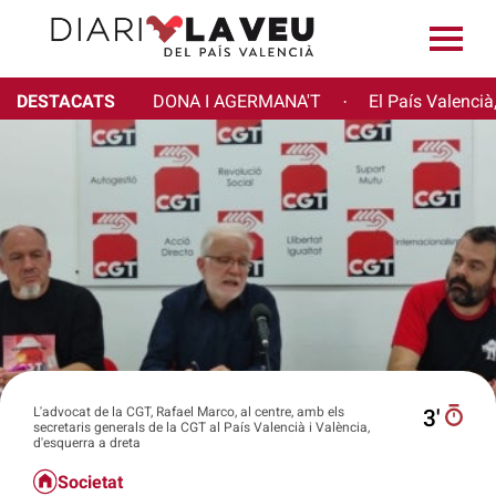
DESTACATS
DONA I AGERMANA'T
El País Valencià
·
L'advocat de la CGT, Rafael Marco, al centre, amb els
3′
secretaris generals de la CGT al País Valencià i València,
d'esquerra a dreta
Societat