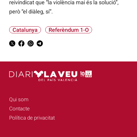
reivindicat que “la violència mai és la solució”,
però “el diàleg, sí”.
Catalunya
Referèndum 1-O
Qui som
Contacte
Política de privacitat