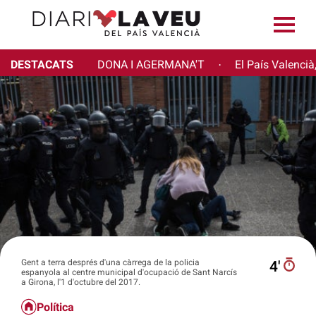
DESTACATS
DONA I AGERMANA'T
El País Valencià
·
Gent a terra després d'una càrrega de la policia
4′
espanyola al centre municipal d'ocupació de Sant Narcís
a Girona, l'1 d'octubre del 2017.
Política