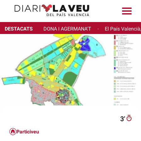
DESTACATS
DONA I AGERMANA'T
El País Valencià
·
3′
Particiveu