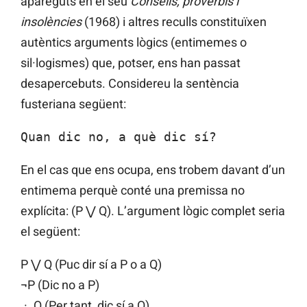
apareguts en el seu
Consells, proverbis i
insolències
(1968) i altres reculls constituïxen
autèntics arguments lògics (entimemes o
sil·logismes) que, potser, ens han passat
desapercebuts. Considereu la sentència
fusteriana següent:
Quan dic no, a què dic sí?
En el cas que ens ocupa, ens trobem davant d’un
entimema perquè conté una premissa no
explícita: (P ⋁ Q). L’argument lògic complet seria
el següent:
P ⋁ Q (Puc dir sí a P o a Q)
¬P (Dic no a P)
.·. Q (Per tant, dic sí a Q)