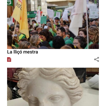
La lliçó mestra