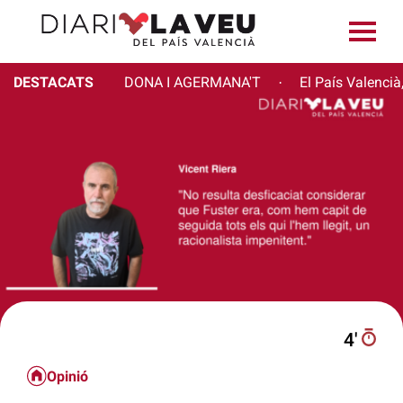
DESTACATS
DONA I AGERMANA'T
El País Valencià
·
4′
Opinió