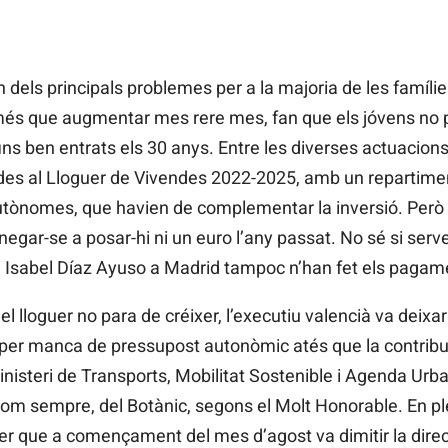
n dels principals problemes per a la majoria de les famíli
 més que augmentar mes rere mes, fan que els jóvens no
ns ben entrats els 30 anys. Entre les diverses actuacion
udes al Lloguer de Vivendes 2022-2025, amb un repartime
utònomes, que havien de complementar la inversió. Però 
egar-se a posar-hi ni un euro l’any passat. No sé si serve
Isabel Díaz Ayuso a Madrid tampoc n’han fet els pagam
l lloguer no para de créixer, l’executiu valencià va deixar 
 per manca de pressupost autonòmic atés que la contribuci
inisteri de Transports, Mobilitat Sostenible i Agenda Urb
com sempre, del Botànic, segons el Molt Honorable. En p
r que a començament del mes d’agost va dimitir la direc