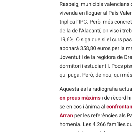
Raspeig, municipis valencians o
vivenda en lloguer al País Val
triplica l’IPC. Però, més concre
de la de l’Alacantí, on visc i t
19,6%. O siga que si el curs p
abonarà 358,80 euros per la mat
Joventut i de la regidora de Dr
dormitori i estudiantil. Pocs p
qui puga. Però, de nou, qui mé
Aquesta és la radiografia actua
en preus màxims
i de rècord h
se en cos i ànima al
confrontam
Arran
per les referències als 
homenia. Les 4.266 famílies qu