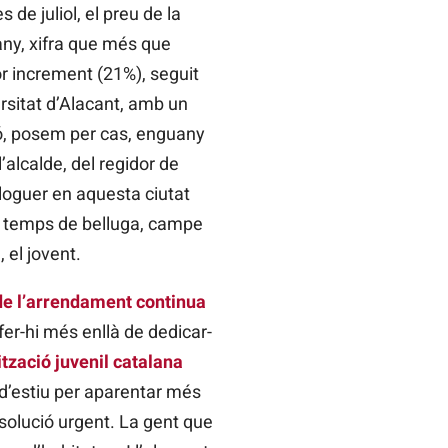
de juliol, el preu de la
any, xifra que més que
jor increment (21%), seguit
ersitat d’Alacant, amb un
ió, posem per cas, enguany
alcalde, del regidor de
lloguer en aquesta ciutat
 En temps de belluga, campe
 el jovent.
de l’arrendament continua
 fer-hi més enllà de dedicar-
tzació juvenil catalana
 d’estiu per aparentar més
solució urgent. La gent que