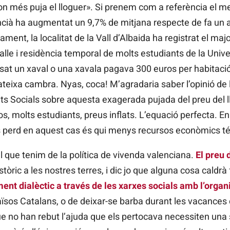
n més puja el lloguer». Si prenem com a referència el mes 
encià ha augmentat un 9,7% de mitjana respecte de fa un 
tament, la localitat de la Vall d’Albaida ha registrat el ma
reballe i residència temporal de molts estudiants de la Univ
assat un xaval o una xavala pagava 300 euros per habitac
eixa cambra. Nyas, coca! M’agradaria saber l’opinió de l’
ets Socials sobre aquesta exagerada pujada del preu del 
isos, molts estudiants, preus inflats. L’equació perfecta.
s perd en aquest cas és qui menys recursos econòmics té,
l que tenim de la política de vivenda valenciana.
El preu 
istòric a les nostres terres, i dic jo que alguna cosa caldrà
ent dialèctic a través de les xarxes socials amb l’organi
Països Catalans, o de deixar-se barba durant les vacances
e no han rebut l’ajuda que els pertocava necessiten una 