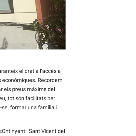
anteix el dret a l’accés a
ats econòmiques. Recordem
tar els preus màxims del
u, tot són facilitats per
-se, formar una família i
 «Ontinyent i Sant Vicent del