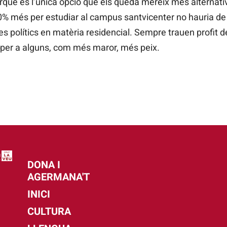
què és l’única opció que els queda mereix més alternativ
 més per estudiar al campus santvicenter no hauria de s
es polítics en matèria residencial. Sempre trauen profit d
sí, per a alguns, com més maror, més peix.
DONA I
AGERMANA'T
INICI
CULTURA