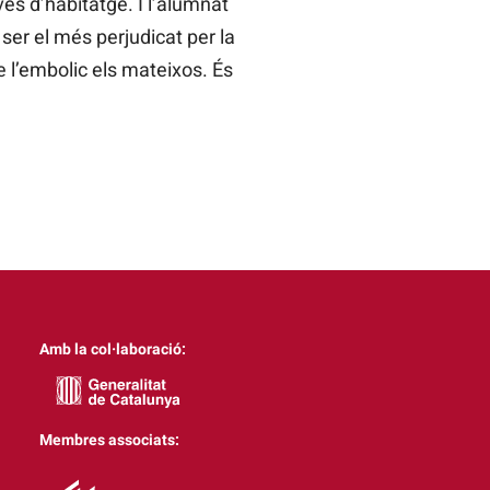
es d’habitatge. I l’alumnat
er el més perjudicat per la
e l’embolic els mateixos. És
Amb la col·laboració:
Membres associats: