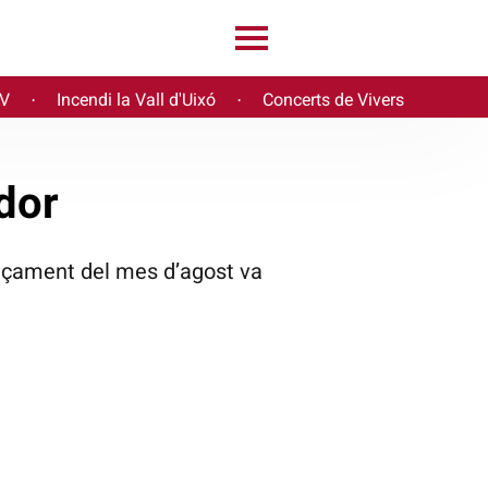
PV
Incendi la Vall d'Uixó
Concerts de Vivers
·
·
ndor
nçament del mes d’agost va