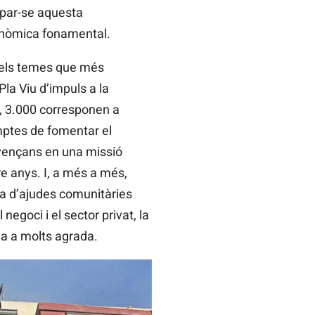
apar-se aquesta
onòmica fonamental.
 dels temes que més
la Viu d’impuls a la
a, 3.000 corresponen a
omptes de fomentar el
ovençans en una missió
re anys. I, a més a més,
ria d’ajudes comunitàries
egoci i el sector privat, la
ola a molts agrada.