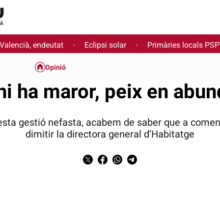
 Valencià, endeutat
Eclipsi solar
Primàries locals PS
·
·
Opinió
hi ha maror, peix en abu
esta gestió nefasta, acabem de saber que a come
dimitir la directora general d’Habitatge