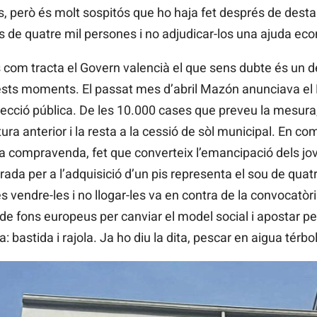
ls, però és molt sospitós que ho haja fet després de dest
 de quatre mil persones i no adjudicar-los una ajuda ec
 com tracta el Govern valencià el que sens dubte és un
sts moments. El passat mes d’abril Mazón anunciava el P
tecció pública. De les 10.000 cases que preveu la mesur
tura anterior i la resta a la cessió de sòl municipal. En c
n la compravenda, fet que converteix l’emancipació dels j
ada per a l’adquisició d’un pis representa el sou de quat
s vendre-les i no llogar-les va en contra de la convocatò
 fons europeus per canviar el model social i apostar pel n
a: bastida i rajola. Ja ho diu la dita, pescar en aigua térb