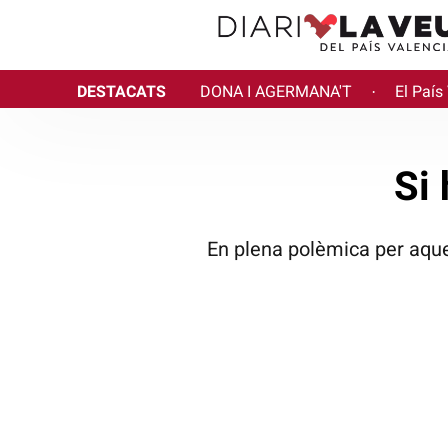
DESTACATS
DONA I AGERMANA'T
El País
·
Si 
En plena polèmica per aqu