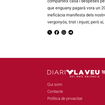
comparteix casa i despeses per
que enguany pagarà vora un 20%
ineficàcia manifesta dels nostr
vergonyós, trist i injust, però 
Qui som
Contacte
Política de privacitat