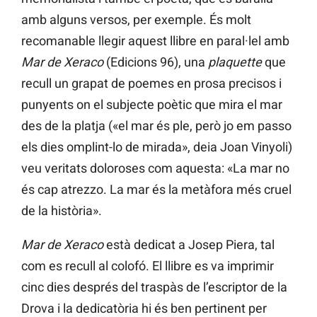
amb alguns versos, per exemple. És molt
recomanable llegir aquest llibre en paral·lel amb
Mar de Xeraco
(Edicions 96), una
plaquette
que
recull un grapat de poemes en prosa precisos i
punyents on el subjecte poètic que mira el mar
des de la platja («el mar és ple, però jo em passo
els dies omplint-lo de mirada», deia Joan Vinyoli)
veu veritats doloroses com aquesta: «La mar no
és cap atrezzo. La mar és la metàfora més cruel
de la història».
Mar de Xeraco
està dedicat a Josep Piera, tal
com es recull al colofó. El llibre es va imprimir
cinc dies després del traspàs de l’escriptor de la
Drova i la dedicatòria hi és ben pertinent per