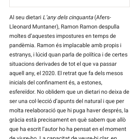
Al seu dietari
L’any dels cinquanta
(Afers-
Lleonard Muntaner), Ramon Ramon despulla
moltes d’aquestes impostures en temps de
pandèmia. Ramon és implacable amb propis i
estranys, i lúcid quan parla de política i de certes
situacions derivades de tot el que va passar
aquell any, el 2020. El retrat que fa dels mesos
inicials del confinament és, a estones,
esfereïdor. No oblidem que un dietari no deixa de
ser una col·lecció d’apunts del natural i que per
molta reelaboració que hi puga haver després, la
gràcia està precisament en què sabem que allò
que ha escrit l’autor ho ha pensat en el moment
de viure-ho. La capacitat de veure-hi clar, en