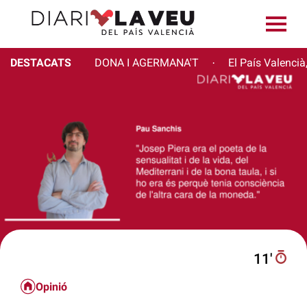
DESTACATS
DONA I AGERMANA'T
El País Valencià
·
11′
Opinió