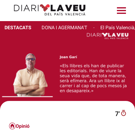
DESTACATS
DONA I AGERMANA'T
El País Valencià
·
7′
Opinió