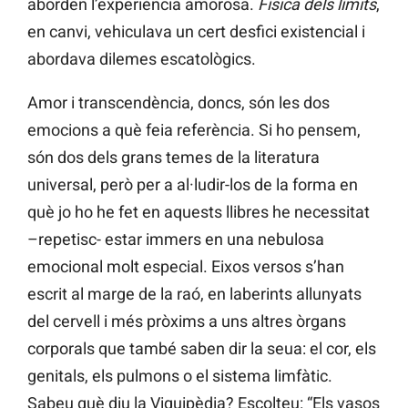
aborden l’experiència amorosa.
Física dels límits
,
en canvi, vehiculava un cert desfici existencial i
abordava dilemes escatològics.
Amor i transcendència, doncs, són les dos
emocions a què feia referència. Si ho pensem,
són dos dels grans temes de la literatura
universal, però per a al·ludir-los de la forma en
què jo ho he fet en aquests llibres he necessitat
–repetisc- estar immers en una nebulosa
emocional molt especial. Eixos versos s’han
escrit al marge de la raó, en laberints allunyats
del cervell i més pròxims a uns altres òrgans
corporals que també saben dir la seua: el cor, els
genitals, els pulmons o el sistema limfàtic.
Sabeu què diu la Viquipèdia? Escolteu: “Els vasos