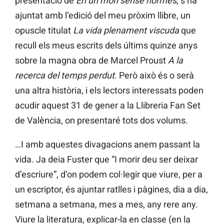
presentació de
En un món sense normes
, s’ha
ajuntat amb l’edició del meu pròxim llibre, un
opuscle titulat
La vida plenament viscuda
que
recull els meus escrits dels últims quinze anys
sobre la magna obra de Marcel Proust
A la
recerca del temps perdut
. Però això és o serà
una altra història, i els lectors interessats poden
acudir aquest 31 de gener a la Llibreria Fan Set
de València, on presentaré tots dos volums.
…I amb aquestes divagacions anem passant la
vida. Ja deia Fuster que “I morir deu ser deixar
d’escriure”, d’on podem col·legir que viure, per a
un escriptor, és ajuntar ratlles i pàgines, dia a dia,
setmana a setmana, mes a mes, any rere any.
Viure la literatura, explicar-la en classe (en la