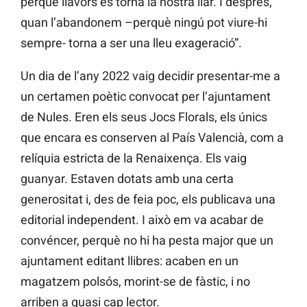
perquè llavors es torna la nostra llar. I després,
quan l’abandonem –perquè ningú pot viure-hi
sempre- torna a ser una lleu exageració”.
Un dia de l’any 2022 vaig decidir presentar-me a
un certamen poètic convocat per l’ajuntament
de Nules. Eren els seus Jocs Florals, els únics
que encara es conserven al País Valencià, com a
relíquia estricta de la Renaixença. Els vaig
guanyar. Estaven dotats amb una certa
generositat i, des de feia poc, els publicava una
editorial independent. I això em va acabar de
convéncer, perquè no hi ha pesta major que un
ajuntament editant llibres: acaben en un
magatzem polsós, morint-se de fàstic, i no
arriben a quasi cap lector.