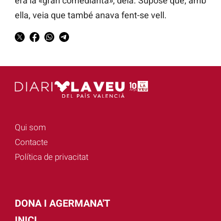
era la «gran comedianta», deia. Supose que, amb
ella, veia que també anava fent-se vell.
Qui som
Contacte
Política de privacitat
DONA I AGERMANA'T
INICI