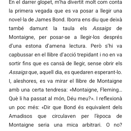
En el darrer glopet, m’ha divertit molt com conta
la primera vegada que es va posar a llegir una
novel·la de James Bond. Iborra ens diu que deixà
també damunt la taula els
Assaigs
de
Montaigne, per posar-se a llegir-los després
d’una estona d’amena lectura. Però s’hi va
capbussar en el llibre d’acció trepidant i no en va
sortir fins que es cansà de llegir, sense obrir els
Assaigs
que, aquell dia, es quedaren esperant-lo.
I, aleshores, es va mirar el llibre de Montaigne
amb una certa tendresa: «Montaigne, Fleming…
Què li ha passat al món, Déu meu?». I reflexionà
un poc més: «Dir que Bond és equivalent dels
Amadisos que circulaven per l’època de
Montaigne seria una mica arbitrari. O no?