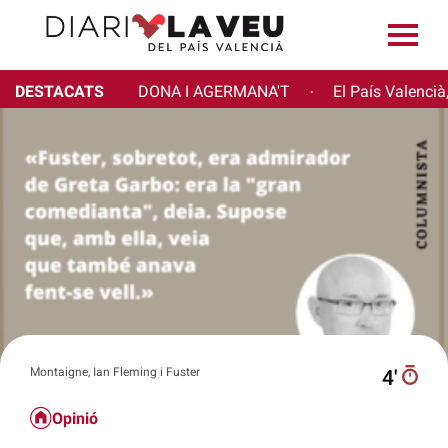
DESTACATS
DONA I AGERMANA'T
El País Valencià
·
Montaigne, Ian Fleming i Fuster
4′
Opinió