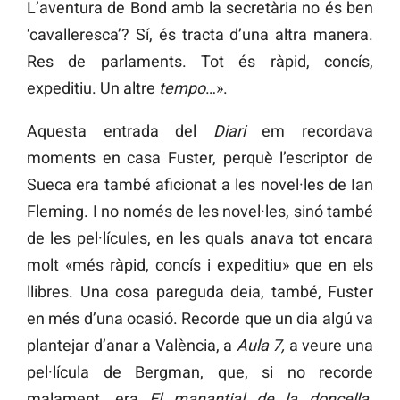
L’aventura de Bond amb la secretària no és ben
‘cavalleresca’? Sí, és tracta d’una altra manera.
Res de parlaments. Tot és ràpid, concís,
expeditiu. Un altre
tempo
…».
Aquesta entrada del
Diari
em recordava
moments en casa Fuster, perquè l’escriptor de
Sueca era també aficionat a les novel·les de Ian
Fleming. I no només de les novel·les, sinó també
de les pel·lícules, en les quals anava tot encara
molt «més ràpid, concís i expeditiu» que en els
llibres. Una cosa pareguda deia, també, Fuster
en més d’una ocasió. Recorde que un dia algú va
plantejar d’anar a València, a
Aula 7,
a veure una
pel·lícula de Bergman, que, si no recorde
malament, era
El manantial de la doncella.