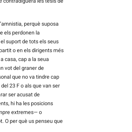
 contradiguera les tesis de
 l’amnistia, perquè suposa
ue els perdonen la
 el suport de tots els seus
artit o en els dirigents més
 casa, cap a la seua
un vot del graner de
sonal que no va tindre cap
a del 23 F o als que van ser
rar ser acusat de
nts, hi ha les posicions
 sempre extremes— o
t. O per què us penseu que