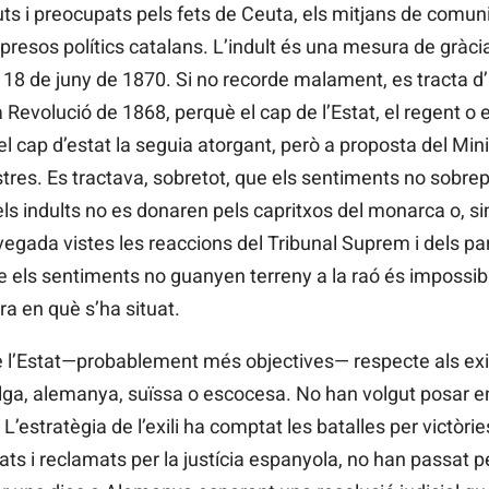
uts i preocupats pels fets de Ceuta, els mitjans de comun
resos polítics catalans. L’indult és una mesura de gràcia
 18 de juny de 1870. Si no recorde malament, es tracta d’u
Revolució de 1868, perquè el cap de l’Estat, el regent o el 
 el cap d’estat la seguia atorgant, però a proposta del Mini
stres. Es tractava, sobretot, que els sentiments no sobrep
els indults no es donaren pels capritxos del monarca o, s
 vegada vistes les reaccions del Tribunal Suprem i dels par
e els sentiments no guanyen terreny a la raó és impossib
ra en què s’ha situat.
 l’Estat—probablement més objectives— respecte als exili
belga, alemanya, suïssa o escocesa. No han volgut posar e
 L’estratègia de l’exili ha comptat les batalles per victòri
ats i reclamats per la justícia espanyola, no han passat