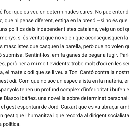
é l’odi que es veu en determinades cares. No puc entendre
tic, que hi pense diferent, estiga en la presó —si no és q
uns polítics dels independentistes catalans, veig un odi q
c menys, si és veritat que no volen que aconseguisquen l
 masclistes que casquen la parella, però que no volen qu
ò submisa. Sentint-los, em fa ganes de pegar a fugir. Par
s, però per a mi molt evidents: trobe molt d’odi en les s
, el mateix odi que se li veu a Toni Cantó contra la nostr
est odi. Com que no soc un especialista en la matèria, em 
panyols tenen un profund complex d’inferioritat i bufen e
e Blasco Ibáñez, una novel·la sobre determinat personal d
el gest espontani de Jordi Cuixart que es va abraçar amb
gest que l’humanitza i que recorda al dirigent socialista
 política.