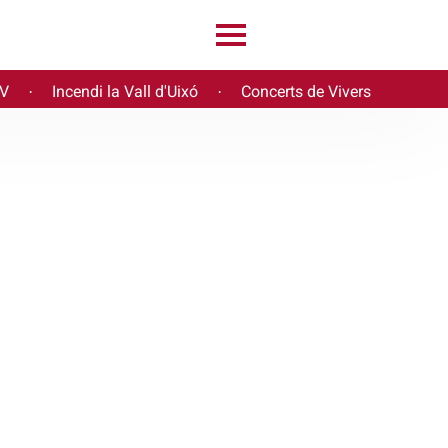
PV
Incendi la Vall d'Uixó
Concerts de Vivers
·
·