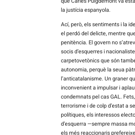
que Carles Puigdemont va estar
la justícia espanyola.
Ací, però, els sentiments i la 
el perdó del delicte, mentre qu
penitència. El govern no s’atrev
socis d’esquerres i nacionalist
carpetovetònics que són també
autonomia, perquè la seua pàtri
l’anticatalanisme. Un graner qu
inconvenient a impulsar i aplaud
condemnats pel cas GAL. Fets, 
terrorisme i de colp d’estat a 
polítiques, els interessos elec
d’esquerra —sempre massa mode
els més reaccionaris prefereix