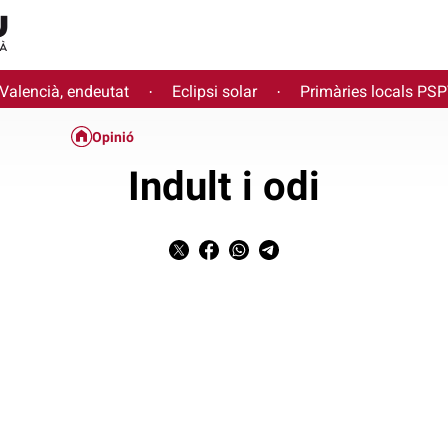
 Valencià, endeutat
Eclipsi solar
Primàries locals PS
·
·
Opinió
Indult i odi