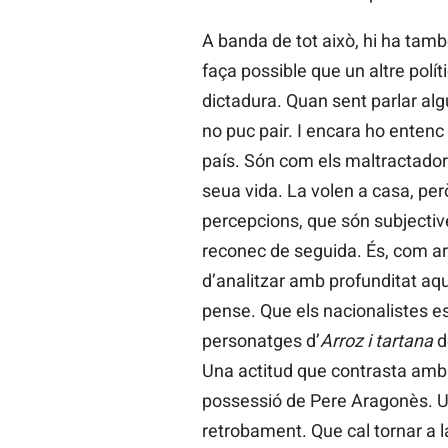
A banda de tot això, hi ha tamb
faça possible que un altre polí
dictadura. Quan sent parlar alg
no puc pair. I encara ho enten
país. Són com els maltractadors
seua vida. La volen a casa, per
percepcions, que són subjective
reconec de seguida. És, com ara
d’analitzar amb profunditat aqu
pense. Que els nacionalistes es
personatges d’
Arroz i tartana
d
Una actitud que contrasta amb 
possessió de Pere Aragonès. Un 
retrobament. Que cal tornar a la