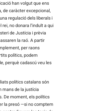
icació han volgut que ens
, de caràcter excepcional,
na regulació dels liberals i
rei, no donara l’indult a qui
steri de Justícia i prèvia
assaren la raó. A partir
implement, per raons
tits polítics, podem
le, perquè cadascú veu les
ats polítics catalans són
n mans de la justícia
es. De moment, els polítics
 per la presó —si no comptem