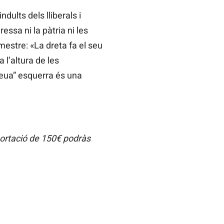
dults dels lliberals i
essa ni la pàtria ni les
mestre: «La dreta fa el seu
a l’altura de les
“meua” esquerra és una
portació de 150€ podràs