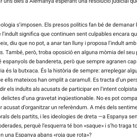
 uns dies a Alemanya esperant una resolució judicial que
ideologia s’imposen. Els presos polítics fan bé de demanar
e l’indult significa que continuen sent culpables encara q
eix, diu que no pot, a anar tan lluny i proposa l’indult amb
es. També, però, troba oposició en alguna mòmia del seu p
 espanyols de bandereta, però que sempre agranen cap a
a és la butxaca. És la història de sempre: arreplegar alg
e ells mateixos han omplit a caramull. Es tracta d’un per
ir els indults als acusats de participar en l’intent colpist
delictes d’una gravetat inqüestionable. No es pot compa
ser acusat d’organitzar un referèndum. A més dels sentime
torals dels partits, i les ideologies de dreta —a Espanya
rades, perquè l’esquerra té bon «saque» i s’ho traga to
en una Espanya abans «roja que rota»?