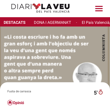
DESTACATS
DONA I AGERMANA'T
El País Valencià
·
Fusta de carrasca
5′
Opinió